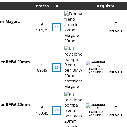
Prezzo
#
Acquista
mm Magura
€
11
514,25
DETTAGLI
o per BMW 20mm
€
20
89,45
AGGIUNGI
DETTAGLI
o per BMW 20mm
€
20
189,45
AGGIUNGI
DETTAGLI