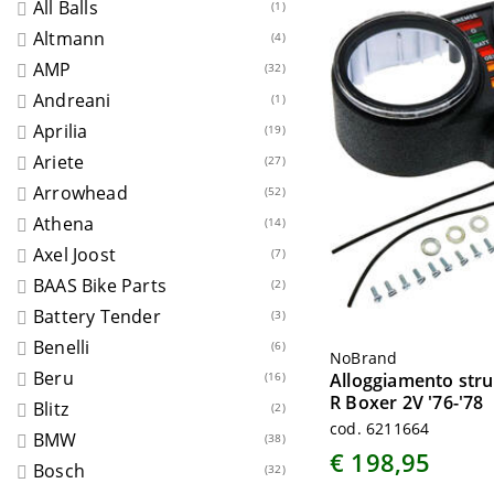
All Balls
(1)
Altmann
(4)
AMP
(32)
Andreani
(1)
Aprilia
(19)
Ariete
(27)
Arrowhead
(52)
Athena
(14)
Axel Joost
(7)
BAAS Bike Parts
(2)
Battery Tender
(3)
Benelli
(6)
NoBrand
Beru
(16)
Alloggiamento st
R Boxer 2V '76-'78
Blitz
(2)
cod. 6211664
BMW
(38)
€ 198,95
Bosch
(32)