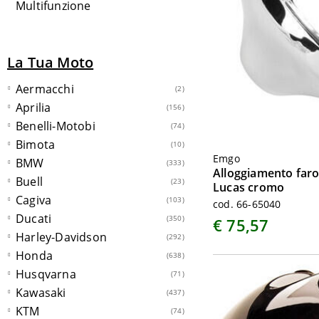
Multifunzione
La Tua Moto
Aermacchi
(2)
Aprilia
(156)
Benelli-Motobi
(74)
Bimota
(10)
Emgo
BMW
(333)
Alloggiamento faro
Buell
(23)
Lucas cromo
Cagiva
(103)
cod. 66-65040
Ducati
(350)
€ 75,57
Harley-Davidson
(292)
Honda
(638)
Husqvarna
(71)
Kawasaki
(437)
KTM
(74)