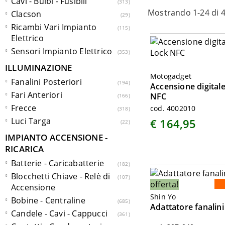
Cavi - Bulbi - Fusibili
313
Mostrando 1-24 di 4
Clacson
29
Ricambi Vari Impianto
115
Elettrico
Sensori Impianto Elettrico
353
ILLUMINAZIONE
Motogadget
Fanalini Posteriori
194
Accensione digita
Fari Anteriori
NFC
166
Frecce
cod. 4002010
318
Luci Targa
€ 164,95
22
IMPIANTO ACCENSIONE -
RICARICA
Batterie - Caricabatterie
182
Blocchetti Chiave - Relè di
107
offerta!
Accensione
Shin Yo
Bobine - Centraline
685
Adattatore fanalin
Candele - Cavi - Cappucci
361