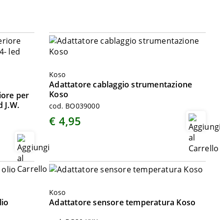
Koso
Adattatore cablaggio strumentazione
Koso
iore per
d J.W.
cod. BO039000
€ 4,95
Koso
lio
Adattatore sensore temperatura Koso