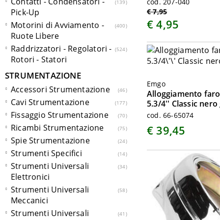
Contatti - Condensatori -
cod. 207-040
139
Pick-Up
€ 7,95
€ 4,95
Motorini di Avviamento -
400
Ruote Libere
Raddrizzatori - Regolatori -
524
Rotori - Statori
STRUMENTAZIONE
Emgo
Accessori Strumentazione
46
Alloggiamento faro
Cavi Strumentazione
5.3/4'' Classic ner
177
Fissaggio Strumentazione
cod. 66-65074
70
Ricambi Strumentazione
€ 39,45
75
Spie Strumentazione
24
Strumenti Specifici
14
Strumenti Universali
34
Elettronici
Strumenti Universali
58
Meccanici
Strumenti Universali
41