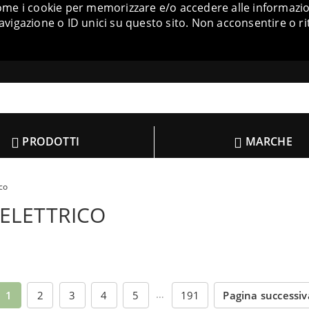
come i cookie per memorizzare e/o accedere alle informazion
igazione o ID unici su questo sito. Non acconsentire o ri
PRODOTTI
MARCHE
ico
ELETTRICO
…
1
2
3
4
5
191
Pagina successi