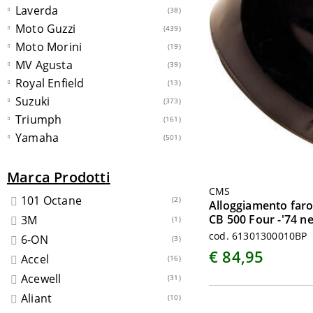
Laverda
(38)
Moto Guzzi
(439)
Moto Morini
(19)
MV Agusta
(39)
Royal Enfield
(13)
Suzuki
(373)
Triumph
(161)
Yamaha
(501)
Marca Prodotti
CMS
101 Octane
(2)
Alloggiamento faro
CB 500 Four -'74 n
3M
(1)
cod. 61301300010BP
6-ON
(3)
€ 84,95
Accel
(16)
Acewell
(31)
Aliant
(10)