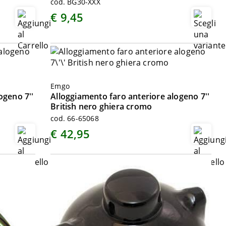
cod. BG30-XXX
€ 9,45
Emgo
ogeno 7''
Alloggiamento faro anteriore alogeno 7''
British nero ghiera cromo
cod. 66-65068
€ 42,95