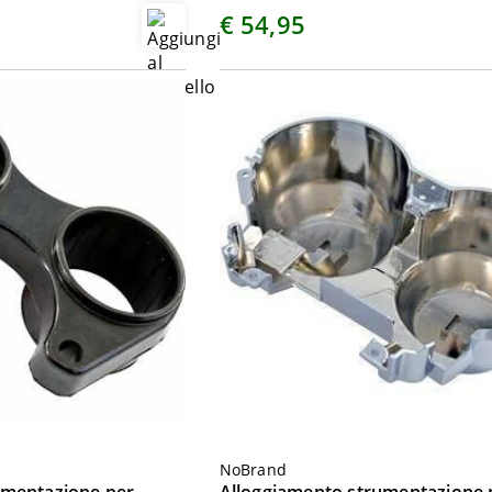
€ 54,95
NoBrand