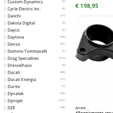
Custom Dynamics
(7)
€ 198,95
Cycle Electric Inc.
(6)
Daiichi
(11)
Dakota Digital
(3)
Dayco
(2)
Daytona
(56)
Denso
(87)
Domino-Tommaselli
(7)
Drag Specialties
(113)
Dresselhaus
(3)
Ducati
(66)
Ducati Energia
(17)
Durite
(7)
Dynatek
(45)
Dynojet
(161)
DZE
Ariete
(58)