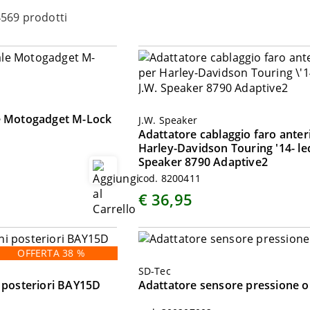
569 prodotti
le Motogadget M-Lock
J.W. Speaker
Adattatore cablaggio faro anter
Harley-Davidson Touring '14- le
Speaker 8790 Adaptive2
cod. 8200411
€ 36,95
OFFERTA 38 %
SD-Tec
i posteriori BAY15D
Adattatore sensore pressione o