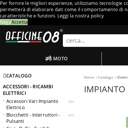
Per fornire le migliori esperienze, utilizziamo tecnologie 
permetterà di elaborare dati come il comportamento di nav
caratteristiche e funzioni.
Leggi la nostra policy
Nega
Accetta
Search
MOTO
CATALOGO
Home
Catalogo
Elettr
ACCESSORI - RICAMBI
IMPIANTO 
ELETTRICI
Accessori Vari Impianto
28
Elettrico
Blocchetti - Interruttori -
93
Pulsanti