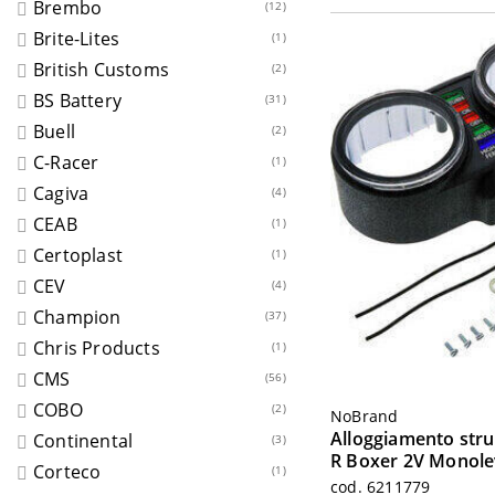
Brembo
(12)
Brite-Lites
(1)
British Customs
(2)
BS Battery
(31)
Buell
(2)
C-Racer
(1)
Cagiva
(4)
CEAB
(1)
Certoplast
(1)
CEV
(4)
Champion
(37)
Chris Products
(1)
CMS
(56)
COBO
(2)
NoBrand
Alloggiamento st
Continental
(3)
R Boxer 2V Monole
Corteco
(1)
cod. 6211779