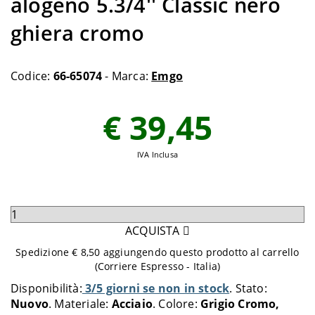
alogeno 5.3/4'' Classic nero
ghiera cromo
Codice:
66-65074
- Marca:
Emgo
€ 39,45
IVA Inclusa
Seleziona
quantità
ACQUISTA
da
Spedizione € 8,50 aggiungendo questo prodotto al carrello
aggiungere
(Corriere Espresso - Italia)
al
Disponibilità:
3/5 giorni se non in stock
Stato:
carrello
Nuovo
Materiale:
Acciaio
Colore:
Grigio Cromo,