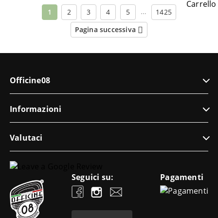
…
1
2
3
4
5
1425
Pagina successiva
Officine08
Informazioni
Valutaci
Seguici su:
Pagamenti