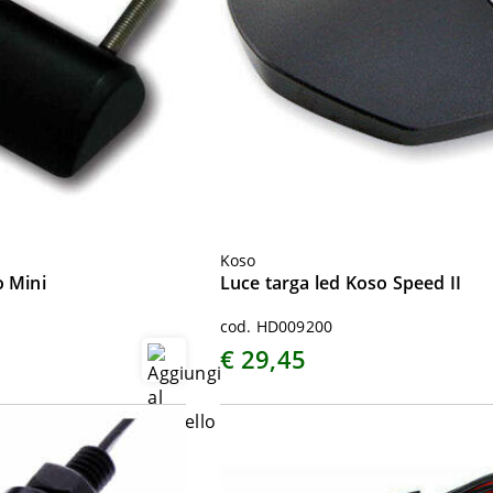
Koso
o Mini
Luce targa led Koso Speed II
cod. HD009200
€ 29,45