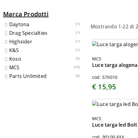
Marca Prodotti
Daytona
(1)
Mostrando 1-22 di 2
Drag Specialties
(1)
Highsider
(1)
K&S
(1)
Koso
MCS
(2)
Luce targa alogena
MCS
(14)
Parts Unlimited
(2)
cod. 570010
€ 15,95
MCS
Luce targa led Bolt
cod. 90100-XXX