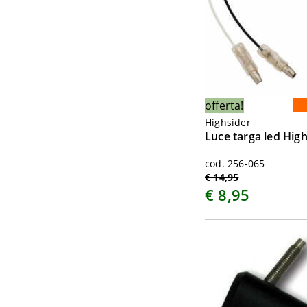
offerta!
Highsider
Luce targa led Hig
cod. 256-065
€ 14,95
€ 8,95