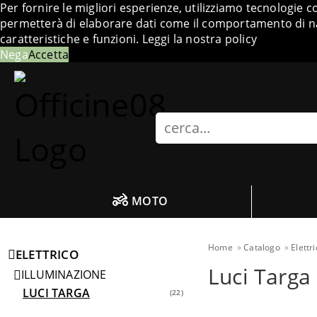
Per fornire le migliori esperienze, utilizziamo tecnologie 
permetterà di elaborare dati come il comportamento di nav
caratteristiche e funzioni.
Leggi la nostra policy
Nega
Accetta
Search
MOTO
Home
Catalogo
Elettr
ELETTRICO
Luci Targa
ILLUMINAZIONE
LUCI TARGA
22