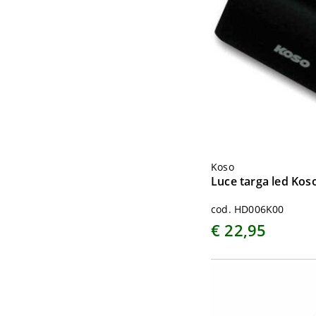
Koso
Luce targa led Kos
cod. HD006K00
€ 22,95