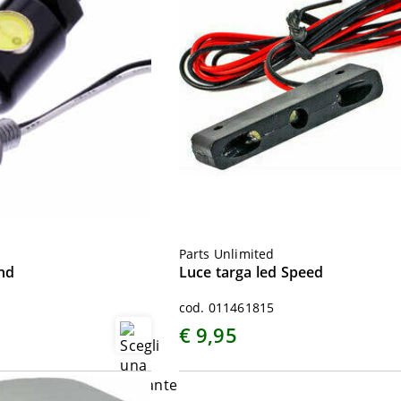
Parts Unlimited
nd
Luce targa led Speed
cod. 011461815
€ 9,95