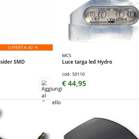
OFFERTA 40 %
MCS
hsider SMD
Luce targa led Hydro
cod. 50110
€ 44,95