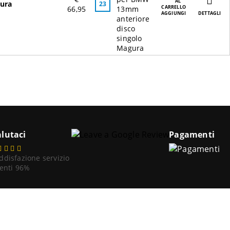
gura
23
66,95
AGGIUNGI
DETTAGLI
lutaci
Pagamenti
ddisfazione servizio
ienti 96%
67 - Numero Rea: LU-209626