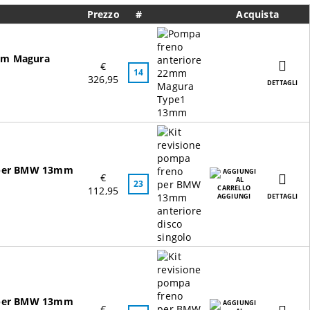
Prezzo
#
Acquista
mm Magura
€
14
326,95
DETTAGLI
o per BMW 13mm
€
23
112,95
AGGIUNGI
DETTAGLI
o per BMW 13mm
€