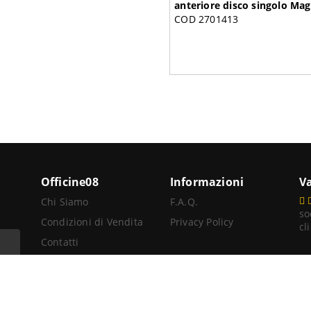
anteriore disco singolo Ma
COD 2701413
Officine08
Informazioni
Va
Chi Siamo
F.A.Q.
so
Condizioni di Vendita
Privacy Policy
cl
Contatti
A
Rivenditore
S.r.l. - Via Aurelia Sud, 14 Int.12 - 55045 Pietrasanta (LU) - P.i.: 022465504