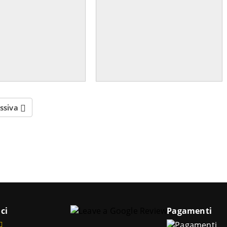
essiva
ci
Pagamenti