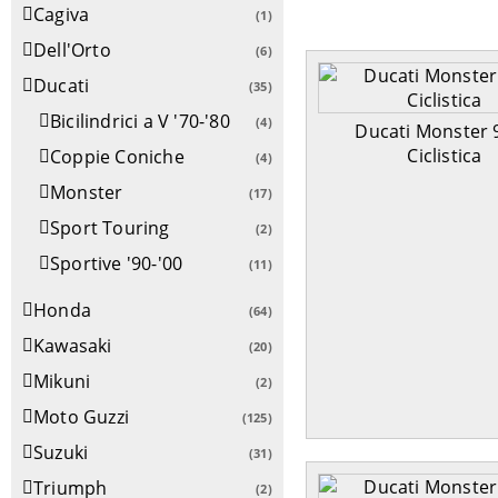
Cagiva
(1)
Dell'Orto
(6)
Ducati
(35)
Bicilindrici a V '70-'80
(4)
Ducati Monster 
Ciclistica
Coppie Coniche
(4)
Monster
(17)
Sport Touring
(2)
Sportive '90-'00
(11)
Honda
(64)
Kawasaki
(20)
Mikuni
(2)
Moto Guzzi
(125)
Suzuki
(31)
Triumph
(2)