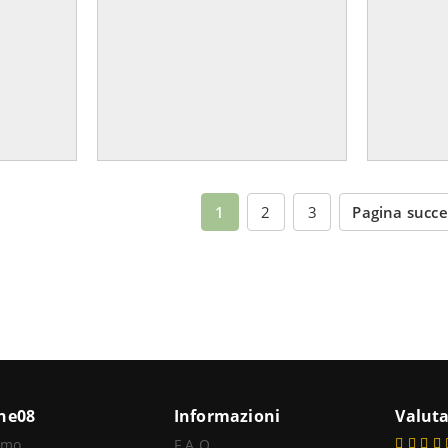
1
2
3
Pagina succ
ine08
Informazioni
Valuta
amo
F.A.Q.