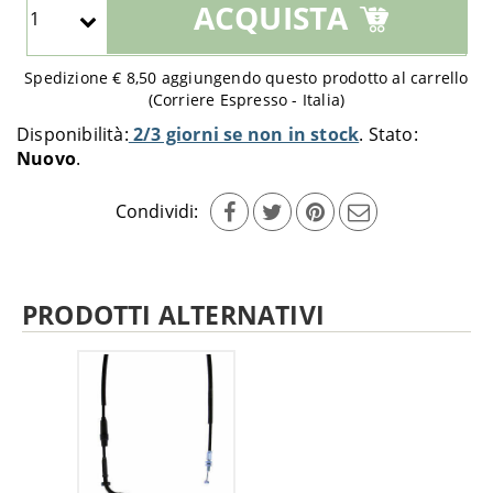
ACQUISTA
quantità
da
aggiungere
Spedizione € 8,50 aggiungendo questo prodotto al carrello
al
(Corriere Espresso - Italia)
carrello
Disponibilità:
2/3 giorni se non in stock
Stato:
Nuovo
Condividi:
PRODOTTI ALTERNATIVI