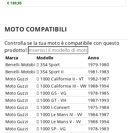
€ 189,95
MOTO COMPATIBILI
Controlla se la tua moto è compatibile con questo
prodotto!
Marca
Modello
Anno
Benelli-Motobi
354 Sport
1979-1980
Benelli-Motobi
354 Sport II
1981-1983
Moto Guzzi
1000 California II - VT
1982-1987
Moto Guzzi
1000 California III - VW
1988-1994
Moto Guzzi
1000 G5 - VG
1978-1985
Moto Guzzi
1000 GT - VH
1987-1993
Moto Guzzi
1000 I-Convert
1975-1984
Moto Guzzi
1000 Le Mans IV - VV
1984-1987
Moto Guzzi
1000 Le Mans V - VV
1988-1994
Moto Guzzi
1000 SP - VG
1978-1983