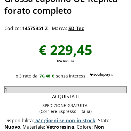
forato completo
Codice:
14575351-Z
- Marca:
SD-Tec
€ 229,45
IVA Inclusa
76,48 €
Seleziona
quantità
ACQUISTA
da
SPEDIZIONE GRATUITA!
aggiungere
(Corriere Espresso - Italia)
al
Disponibilità:
5/7 giorni se non in stock
Stato:
carrello
Nuovo
Materiale:
Vetroresina
Colore:
Non