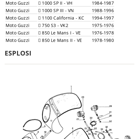
Moto Guzzi
1000 SP II - VH
1984-1987
Moto Guzzi
1000 SP III - VN
1988-1996
Moto Guzzi
1100 California - KC
1994-1997
Moto Guzzi
750 S3 - VK2
1975-1976
Moto Guzzi
850 Le Mans I - VE
1976-1978
Moto Guzzi
850 Le Mans II - VE
1978-1980
Moto Guzzi
850 Le Mans III - VF
1981-1984
ESPLOSI
Moto Guzzi
850 T - VC
1974-1975
Moto Guzzi
850 T3 - VD
1976-1983
Moto Guzzi
850 T3 California - VD
1976-1980
Moto Guzzi
850 T4 - VD
1980-1983
Moto Guzzi
850 T5 - VR
1983-1989
Moto Guzzi
850 T5 P.A. - VR
1985-1989
Moto Guzzi
850 T5 P.A. - VR3641
1988-1993
Moto Guzzi
850 T5 P.A. - VR400
1994-2001
Moto Guzzi
V 7 750 Sport - VK
1972-1974