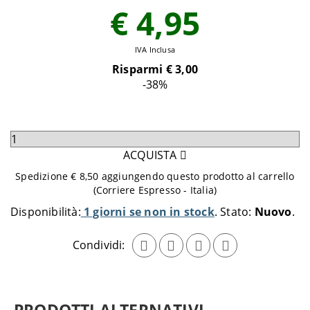
€ 4,95
IVA Inclusa
Risparmi €
3,00
-38
%
Seleziona
quantità
ACQUISTA
da
Spedizione € 8,50 aggiungendo questo prodotto al carrello
aggiungere
(Corriere Espresso - Italia)
al
Disponibilità:
1 giorni se non in stock
Stato:
Nuovo
carrello
Condividi: