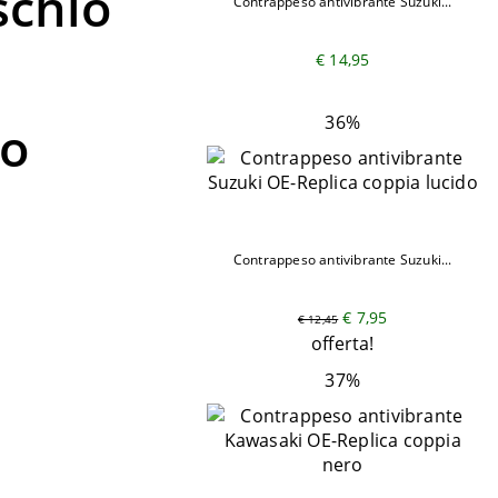
schio
Contrappeso antivibrante Suzuki...
€ 14,95
36%
ro
Contrappeso antivibrante Suzuki...
€ 7,95
€ 12,45
offerta!
37%