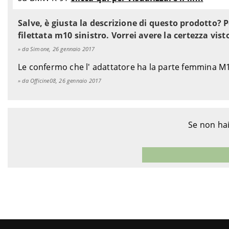
Salve, è giusta la descrizione di questo prodotto
filettata m10 sinistro. Vorrei avere la certezza vist
da Simone, 26 gennaio 2017
Le confermo che l' adattatore ha la parte femmina M1
da Officine08, 26 gennaio 2017
Se non hai