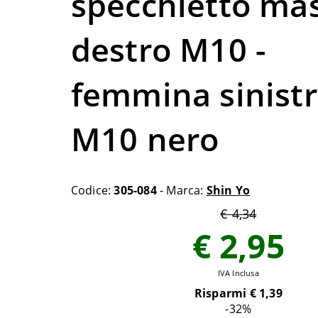
specchietto ma
destro M10 -
femmina sinist
M10 nero
Codice:
305-084
- Marca:
Shin Yo
€ 4,34
€ 2,95
IVA Inclusa
Risparmi €
1,39
-32
%