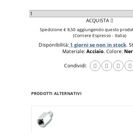
Seleziona
quantità
ACQUISTA
da
Spedizione € 8,50 aggiungendo questo prodott
aggiungere
(Corriere Espresso - Italia)
al
Disponibilità:
1 giorni se non in stock
S
carrello
Materiale:
Acciaio
Colore:
Ner
Condividi:
PRODOTTI ALTERNATIVI