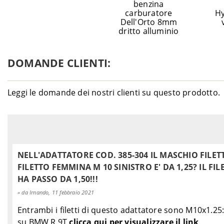
benzina
carburatore
Hy
Dell'Orto 8mm
dritto alluminio
DOMANDE CLIENTI:
Leggi le domande dei nostri clienti su questo prodotto.
NELL'ADATTATORE COD. 385-304 IL MASCHIO FILETT
FILETTO FEMMINA M 10 SINISTRO E' DA 1,25? IL 
HA PASSO DA 1,50!!!
da Irnando, 11 febbraio 2021
Entrambi i filetti di questo adattatore sono M10x1.25:
su BMW R 9T
clicca qui per visualizzare il link