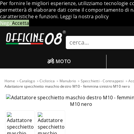
Per fornire le migliori esperienze, utilizziamo tecnologie 
permetterà di elaborare dati come il comportamento di nav
caratteristiche e funzioni.
Leggi la nostra policy
Nega
Accetta
Search
MOTO
Home
Catalogo
Ciclistica
Manubrio
Specchietti - Contrappesi
Acc
Adattatore specchietto maschio destro M10 - femmina sinistro M10 nero