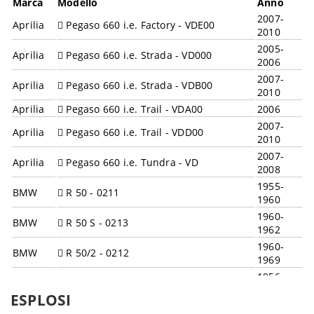
Marca
Modello
Anno
2007-
Aprilia
Pegaso 660 i.e. Factory - VDE00
2010
2005-
Aprilia
Pegaso 660 i.e. Strada - VD000
2006
2007-
Aprilia
Pegaso 660 i.e. Strada - VDB00
2010
Aprilia
Pegaso 660 i.e. Trail - VDA00
2006
2007-
Aprilia
Pegaso 660 i.e. Trail - VDD00
2010
2007-
Aprilia
Pegaso 660 i.e. Tundra - VD
2008
1955-
BMW
R 50 - 0211
1960
1960-
BMW
R 50 S - 0213
1962
1960-
BMW
R 50/2 - 0212
1969
1956-
BMW
R 60 - 0221
1960
ESPLOSI
1960-
BMW
R 60/2 - 0222