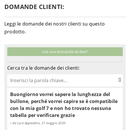
1982-
DOMANDE CLIENTI:
Honda
CB 1100 R - SC08
1983
2000-
Honda
CB 1100 SF X-11 -SC42A
2003
Leggi le domande dei nostri clienti su questo
2005-
prodotto.
Honda
CB 1300 Super Bol D'Or ABS - SC54E
2013
1998-
Honda
CB 1300 Super Four - SC40
2002
Hai una domanda da fare?
2003-
Honda
CB 1300 Super Four - SC54A
2005
2005-
Cerca tra le domande dei clienti:
Honda
CB 1300 Super Four ABS - SC54C
2009
1978-
Honda
CB 250 N - CB250N
1983
1980-
Honda
CB 250 RS - MC02
Buongiorno vorrei sapere la lunghezza del
1984
bullone, perché vorrei capire se è compatibile
1977-
Honda
CB 250 T - CB250T
con la mia golf 7 e non ho trovato nessuna
1978
tabella per verificare grazie
1978-
Honda
CB 400 N - CB400N
1985
da Luca Appendino, 27 maggio 2020
1977-