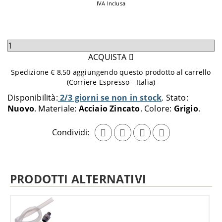
IVA Inclusa
Seleziona
quantità
ACQUISTA
da
Spedizione € 8,50 aggiungendo questo prodotto al carrello
aggiungere
(Corriere Espresso - Italia)
al
Disponibilità:
2/3 giorni se non in stock
Stato:
carrello
Nuovo
Materiale:
Acciaio Zincato
Colore:
Grigio
Condividi:
PRODOTTI ALTERNATIVI