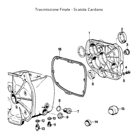
2014
2015-
Trasmissione Finale - Scatola Cardano
Ducati
Panigale 1199 R ABS - H900AB
2017
2012-
Ducati
Panigale 1199 S - H800AA
2013
2012-
Ducati
Panigale 1199 S ABS - H800AB
2014
Panigale 1199 S Tricolore ABS -
2012-
Ducati
H800AB
2013
Panigale 1199 Superleggera ABS -
Ducati
2014
H806AA
2015-
Ducati
Panigale 1299 ABS - H903AA
2017
2018-
Ducati
Panigale 1299 R ABS - HC02AA
2020
2015-
Ducati
Panigale 1299 S ABS - H903AA
2017
Panigale 1299 Superleggera ABS -
Ducati
2017
HC00AA
2014-
Ducati
Panigale 899 ABS - H803AA
2015