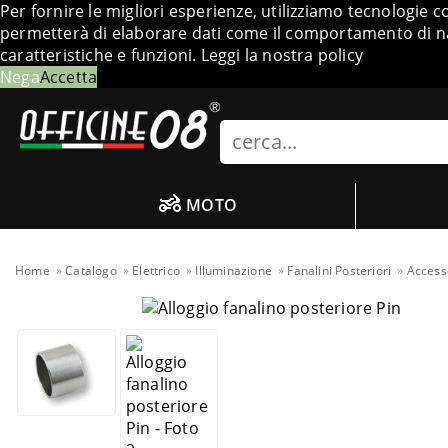
Per fornire le migliori esperienze, utilizziamo tecnologie 
permetterà di elaborare dati come il comportamento di nav
caratteristiche e funzioni.
Leggi la nostra policy
Nega
Accetta
Search
MOTO
Home
Catalogo
Elettrico
Illuminazione
Fanalini Posteriori
Accesso