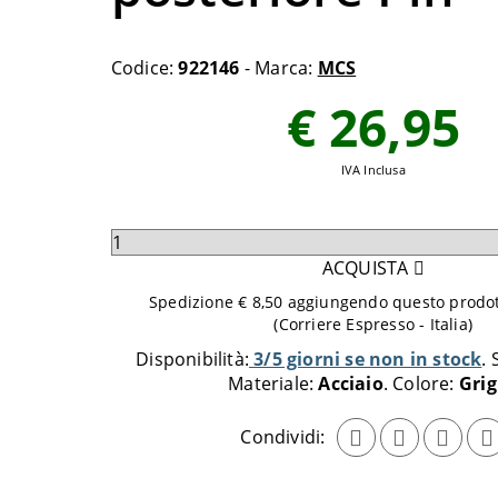
Codice:
922146
- Marca:
MCS
€ 26,95
IVA Inclusa
Seleziona
quantità
ACQUISTA
da
Spedizione € 8,50 aggiungendo questo prodott
aggiungere
(Corriere Espresso - Italia)
al
Disponibilità:
3/5 giorni se non in stock
carrello
Materiale:
Acciaio
Colore:
Grig
Condividi: