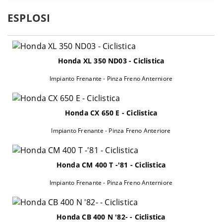
1998-
ESPLOSI
Aprilia
RSV 1000 Mille - MEA00
2000
2001-
Aprilia
RSV 1000 Mille - RP000
2002
2001-
Honda XL 350 ND03 - Ciclistica
Aprilia
RSV 1000 Mille - RP001
2002
Impianto Frenante - Pinza Freno Anterniore
Aprilia
RSV 1000 Mille - RP012
2003
2004-
Aprilia
RSV 1000 R - RR000
2010
Honda CX 650 E - Ciclistica
Aprilia
RSV 1000 R - RRK00
2006
Impianto Frenante - Pinza Freno Anteriore
2004-
Aprilia
RSV 1000 R Factory - RR000
2005
2006-
Honda CM 400 T -'81 - Ciclistica
Aprilia
RSV 1000 R Factory - RRK00
2010
Impianto Frenante - Pinza Freno Anterniore
Aprilia
RSV 1000 R Mille - ME001
2000
Aprilia
RSV 1000 R Mille - MEA01
2000
Aprilia
RSV 1000 R Mille - RP012
2003
Honda CB 400 N '82- - Ciclistica