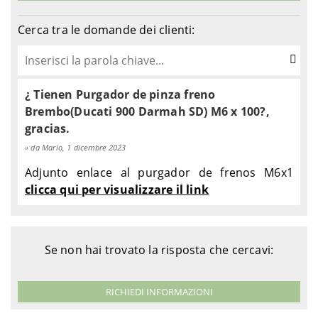
Tuono 1100 V4 E4 Factory ABS -
2017-
Aprilia
KGA00
2018
Cerca tra le domande dei clienti:
2017-
Aprilia
Tuono 1100 V4 E4 RR ABS - KG000
2020
2021-
Aprilia
Tuono 1100 V4 E5 ABS - METCD3
¿ Tienen Purgador de pinza freno
2022
Brembo(Ducati 900 Darmah SD) M6 x 100?,
2021-
Aprilia
Tuono 1100 V4 E5 Factory ABS - KZB
gracias.
2022
da Mario, 1 dicembre 2023
2013-
BMW
F 800 GT E3 ABS - 0B03
2016
Adjunto enlace al purgador de frenos M6x1
2009-
clicca qui per visualizzare il link
BMW
F 800 R E3 - 0217
2014
2006-
BMW
F 800 S E3 - 0216
2010
Se non hai trovato la risposta che cercavi:
2007-
BMW
F 800 S E3 ABS - 0216
2010
2006-
RICHIEDI INFORMAZIONI
BMW
F 800 ST E3 - 0234
2012