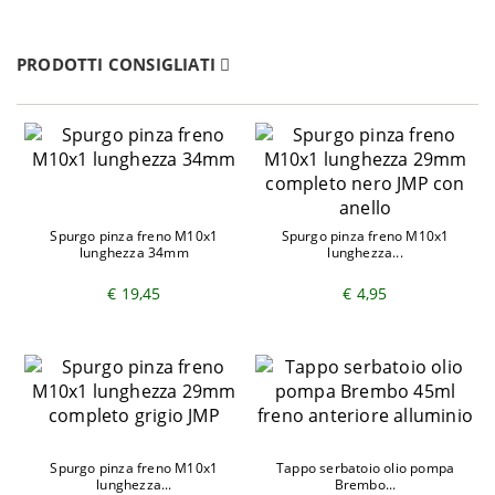
2007-
BMW
F 800 ST E3 ABS - 0234
2012
PRODOTTI CONSIGLIATI
2009-
BMW
K 1300 GT ABS - 0538
2011
2009-
BMW
K 1300 S ABS - 0508
2015
1998-
BMW
R 1100 S - 0422
2005
1998-
BMW
R 1100 S ABS - 0422
Spurgo pinza freno M10x1
Spurgo pinza freno M10x1
2005
lunghezza 34mm
lunghezza...
2008-
BMW
R 1200 GS - 0303
€ 19,45
€ 4,95
2009
2004-
BMW
R 1200 GS - 0307
2007
2010-
BMW
R 1200 GS - 0450
2012
2008-
BMW
R 1200 GS ABS - 0303
2009
Spurgo pinza freno M10x1
Tappo serbatoio olio pompa
lunghezza...
Brembo...