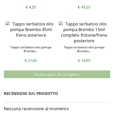
2004-
BMW
R 1200 GS ABS - 0307
2007
€ 4,25
€ 43,25
2010-
BMW
R 1200 GS ABS - 0450
2012
2013-
BMW
R 1200 GS ABS LC - 0A01
2016
2017-
BMW
R 1200 GS ABS LC - 0A51
2018
Tappo serbatoio olio pompa
Tappo serbatoio olio pompa
2017-
Brembo...
Brembo...
BMW
R 1200 GS ABS LC DTC - 0A51
2018
€ 21,65
€ 14,95
2017-
BMW
R 1200 GS ABS LC ESA - 0A51
2018
Vai alla pagina dei consigliati »
2017-
BMW
R 1200 GS ABS Rally LC - 0A51
2018
2017-
BMW
R 1200 GS ABS Rally LC DTC - 0A51
2018
RECENSIONI SUL PRODOTTO
2017-
BMW
R 1200 GS ABS Rally LC ESA - 0A51
2018
Nessuna recensione al momento
2008-