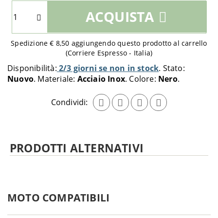
Seleziona
ACQUISTA
quantità
da
aggiungere
Spedizione € 8,50 aggiungendo questo prodotto al carrello
al
(Corriere Espresso - Italia)
carrello
Disponibilità:
2/3 giorni se non in stock
Stato:
Nuovo
Materiale:
Acciaio Inox
Colore:
Nero
Condividi:
PRODOTTI ALTERNATIVI
MOTO COMPATIBILI