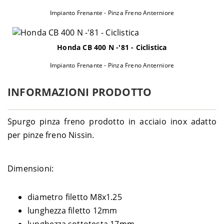
2001-
Impianto Frenante - Pinza Freno Anterniore
Aprilia
RSV 1000 R Mille - RPA00
2002
2001-
Aprilia
RSV 1000 R Mille - RPA01
2002
Honda CB 400 N -'81 - Ciclistica
Aprilia
RSV 1000 R Tuono - RPB00
2003
Impianto Frenante - Pinza Freno Anterniore
2004-
Aprilia
RSV 1000 R Tuono - RPB09
2005
INFORMAZIONI PRODOTTO
2004-
Aprilia
RSV 1000 R Tuono Factory - RPB09
2005
Spurgo pinza freno prodotto in acciaio inox adatto
2009-
Aprilia
RSV4 1000 E3 Factory - RK000
2011
per pinze freno Nissin.
2011-
Aprilia
RSV4 1000 E3 Factory APRC - RKB00
2013
Dimensioni:
RSV4 1000 E3 Factory APRC ABS -
2013-
Aprilia
RKG
2015
2010-
diametro filetto M8x1.25
Aprilia
RSV4 1000 E3 R - RKA00
2013
lunghezza filetto 12mm
2011-