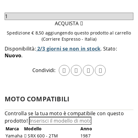
Seleziona
quantità
ACQUISTA
da
Spedizione € 8,50 aggiungendo questo prodotto al carrello
aggiungere
(Corriere Espresso - Italia)
al
Disponibilità:
2/3 giorni se non in stock
Stato:
carrello
Nuovo
Condividi:
MOTO COMPATIBILI
Controlla se la tua moto è compatibile con questo
prodotto!
Marca
Modello
Anno
Yamaha
SRX 600 - 2TM
1987