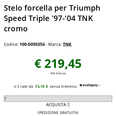
Stelo forcella per Triumph
Speed Triple '97-'04 TNK
cromo
Codice:
100-0050356
- Marca:
TNK
€ 219,45
IVA Inclusa
73,15 €
Seleziona
quantità
ACQUISTA
da
SPEDIZIONE GRATUITA!
aggiungere