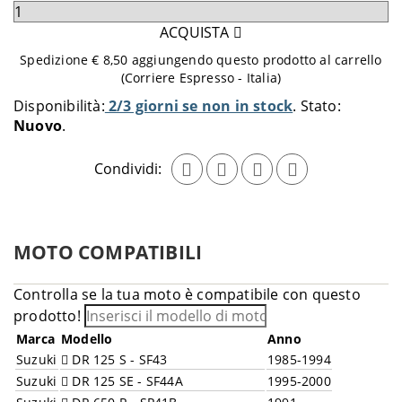
Seleziona
quantità
ACQUISTA
da
Spedizione € 8,50 aggiungendo questo prodotto al carrello
aggiungere
(Corriere Espresso - Italia)
al
Disponibilità:
2/3 giorni se non in stock
Stato:
carrello
Nuovo
Condividi:
MOTO COMPATIBILI
Controlla se la tua moto è compatibile con questo
prodotto!
Marca
Modello
Anno
Suzuki
DR 125 S - SF43
1985-1994
Suzuki
DR 125 SE - SF44A
1995-2000