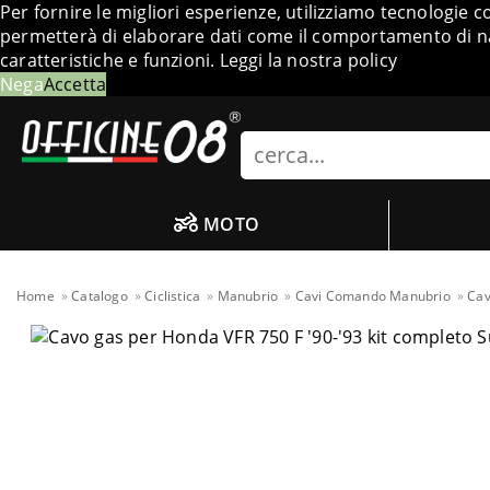
Per fornire le migliori esperienze, utilizziamo tecnologie 
permetterà di elaborare dati come il comportamento di nav
caratteristiche e funzioni.
Leggi la nostra policy
Nega
Accetta
Search
MOTO
Home
Catalogo
Ciclistica
Manubrio
Cavi Comando Manubrio
Cav