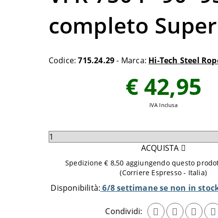
completo Super
Codice:
715.24.29
- Marca:
Hi-Tech Steel Rop
€ 42,95
IVA Inclusa
Seleziona
quantità
ACQUISTA
da
Spedizione € 8,50 aggiungendo questo prodott
aggiungere
(Corriere Espresso - Italia)
al
Disponibilità:
6/8 settimane se non in stoc
carrello
Condividi: