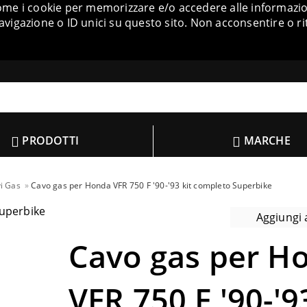
come i cookie per memorizzare e/o accedere alle informazion
igazione o ID unici su questo sito. Non acconsentire o ri
PRODOTTI
MARCHE
i Gas
Cavo gas per Honda VFR 750 F '90-'93 kit completo Superbike
Aggiungi a
Cavo gas per H
VFR 750 F '90-'9