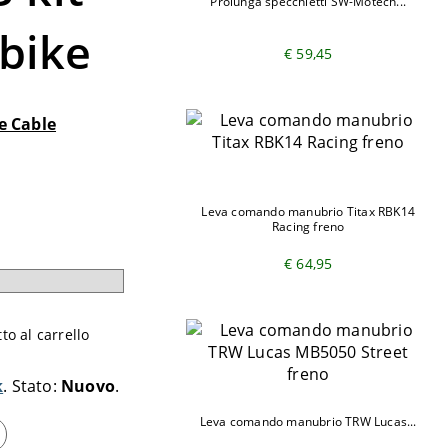
Prolunga specchietti SW-Motech...
bike
€ 59,45
e Cable
Leva comando manubrio Titax RBK14
Racing freno
€ 64,95
o al carrello
k
Stato:
Nuovo
Leva comando manubrio TRW Lucas...