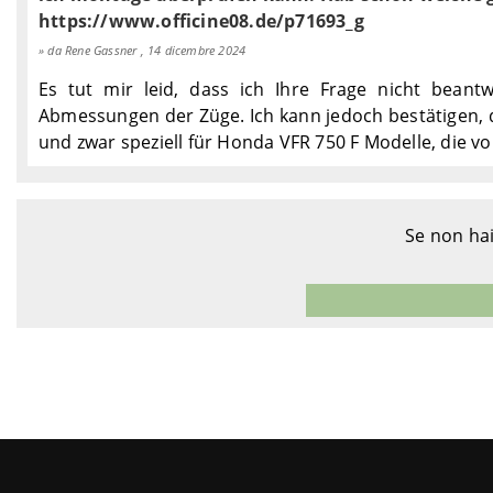
https://www.officine08.de/p71693_g
da Rene Gassner , 14 dicembre 2024
Es tut mir leid, dass ich Ihre Frage nicht bean
Abmessungen der Züge. Ich kann jedoch bestätigen, da
und zwar speziell für Honda VFR 750 F Modelle, die v
Se non hai