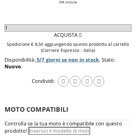
IVA Inclusa
Seleziona
quantità
ACQUISTA
da
Spedizione € 8,50 aggiungendo questo prodotto al carrello
aggiungere
(Corriere Espresso - Italia)
al
Disponibilità:
5/7 giorni se non in stock
Stato:
carrello
Nuovo
Condividi:
MOTO COMPATIBILI
Controlla se la tua moto è compatibile con questo
prodotto!