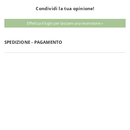
Condividi la tua opinione!
Effettua il login per lasciare una recensione »
SPEDIZIONE - PAGAMENTO
ORDINI 150€ - SPEDIZIONI GRATIS!
Metodi di spedizione
Corriere Espresso Italia
Corriere Espresso Internazionale
Ritiro in Sede
Metodi di pagamento