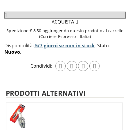
Seleziona
quantità
ACQUISTA
da
Spedizione € 8,50 aggiungendo questo prodotto al carrello
aggiungere
(Corriere Espresso - Italia)
al
Disponibilità:
5/7 giorni se non in stock
Stato:
carrello
Nuovo
Condividi:
PRODOTTI ALTERNATIVI