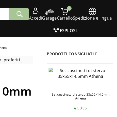
0
Accedi
Garage
Carrello
Spedizione e lingua
ESPLOSI
thena
PRODOTTI CONSIGLIATI
i preferiti
x10mm
Set cuscinetti di sterzo 35x55x14.5mm
Athena
€ 50,95