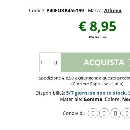
Codice:
P40FORK455199
- Marca:
Athena
€ 8,95
IVA Inclusa
Seleziona
ACQUISTA
quantità
da
aggiungere
Spedizione € 8,50 aggiungendo questo prodott
al
(Corriere Espresso - Italia)
carrello
Disponibilità:
5/7 giorni se non in stock
Materiale:
Gomma
Colore:
Ne
Condividi: