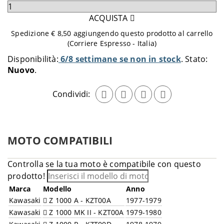
Seleziona
quantità
ACQUISTA
da
Spedizione € 8,50 aggiungendo questo prodotto al carrello
aggiungere
(Corriere Espresso - Italia)
al
Disponibilità:
6/8 settimane se non in stock
Stato:
carrello
Nuovo
Condividi:
MOTO COMPATIBILI
Controlla se la tua moto è compatibile con questo
prodotto!
Marca
Modello
Anno
Kawasaki
Z 1000 A - KZT00A
1977-1979
Kawasaki
Z 1000 MK II - KZT00A
1979-1980