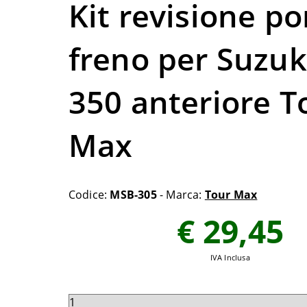
Kit revisione p
freno per Suzuk
350 anteriore T
Max
Codice:
MSB-305
- Marca:
Tour Max
€ 29,45
IVA Inclusa
Seleziona