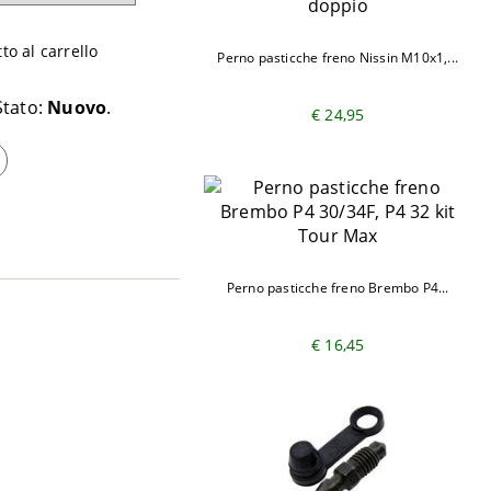
o al carrello
Perno pasticche freno Nissin M10x1,...
Stato:
Nuovo
€ 24,95
Perno pasticche freno Brembo P4...
€ 16,45