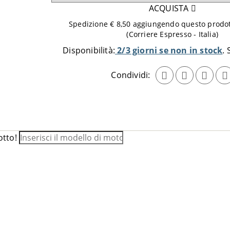
quantità
ACQUISTA
da
Spedizione € 8,50 aggiungendo questo prodott
aggiungere
(Corriere Espresso - Italia)
al
Disponibilità:
2/3 giorni se non in stock
carrello
Condividi:
otto!