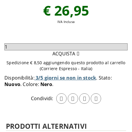
€ 26,95
IVA Inclusa
Seleziona
quantità
ACQUISTA
da
Spedizione € 8,50 aggiungendo questo prodotto al carrello
aggiungere
(Corriere Espresso - Italia)
al
Disponibilità:
3/5 giorni se non in stock
Stato:
carrello
Nuovo
Colore:
Nero
Condividi:
PRODOTTI ALTERNATIVI