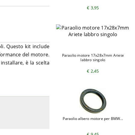
€ 3,95
li. Questo kit include
erformance del motore.
Paraolio motore 17x28x7mm Ariete
labbro singolo
nstallare, è la scelta
€ 2,45
Paraolio albero motore per BMW...
€ 9,45