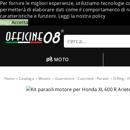
Per fornire le migliori esperienze, utilizziamo tecnologie 
permetterà di elaborare dati come il comportamento di nav
caratteristiche e funzioni.
Leggi la nostra policy
Nega
Accetta
Search
MOTO
Home
Catalogo
Motore
Guarnizioni - Cuscinetti - Paraoli
O-Ring - P