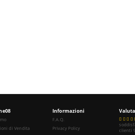
ine08
Informazioni
Valuta
amo
F.A.Q.
soddisf
ioni di Vendita
Privacy Policy
clienti