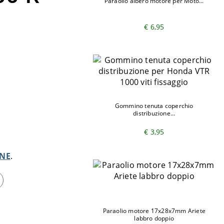
Paraolio albero motore per Moto...
€ 6,95
Gommino tenuta coperchio
distribuzione...
€ 3,95
NE
Paraolio motore 17x28x7mm Ariete
labbro doppio