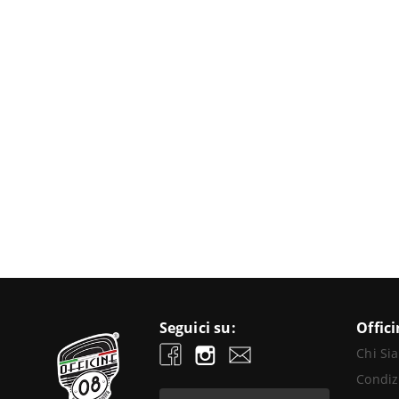
Seguici su:
Offic
Chi Si
Condiz