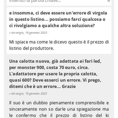
BMW
R 75/7 - 0326
1977-1978
BMW
R 75/7 - 0372
1979
e insomma, ci deve essere un'errore di virgola
BMW
R 80 GS Monolever - 0346
1980-1987
in questo listino... possiamo farci qualcosa o
BMW
R 80 GS Monolever Paris Dakar - 0346
1984-1987
ci rivolgiamo a qualche altra soluzione?
BMW
R 80 GS Paralever - 0471
1987-1990
da sergio, 19 gennaio 2023
BMW
R 80 GS Paralever Paris Dakar - 0472
1990
Mi spiace ma come le dicevo questo è il prezzo di
BMW
R 80 GS Paralever Paris Dakar - 0485
1990-1993
listino del produttore.
BMW
R 80 GS/2 Paralever - 0481
1990-1995
BMW
R 80 Monolever - 0453
1984-1993
Una calotta nuova, già adattata ai fari led,
BMW
R 80 R - 0467
1991-1994
per monster 900, costa 70 euro, circa.
BMW
R 80 RT - 0444
1982-1984
L'adattatore per usare la propria calotta,
BMW
R 80 RT/2 Monolever - 0457
1984-1995
quasi 600? Deve esserci un errore. Vi prego,
BMW
R 80 ST - 0347
1982-1985
ditemi che è un errore... Grazie
BMW
R 80/7 N - 0327
1977-1978
da sergio, 19 gennaio 2023
BMW
R 80/7 N - 0373
1978-1980
BMW
R 80/7 S - 0322
1977-1978
Il suo è un dubbio pienamente comprensibile e
BMW
R 80/7 S - 0374
1978-1980
sinceramente non so darle una spiegazione ma
BMW
R 850 R - 0401
1995-1996
le confermo che il prezzo di listino del ki