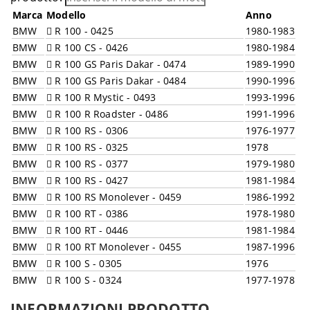
Marca
Modello
Anno
BMW
R 100 - 0425
1980-1983
BMW
R 100 CS - 0426
1980-1984
BMW
R 100 GS Paris Dakar - 0474
1989-1990
BMW
R 100 GS Paris Dakar - 0484
1990-1996
BMW
R 100 R Mystic - 0493
1993-1996
BMW
R 100 R Roadster - 0486
1991-1996
BMW
R 100 RS - 0306
1976-1977
BMW
R 100 RS - 0325
1978
BMW
R 100 RS - 0377
1979-1980
BMW
R 100 RS - 0427
1981-1984
BMW
R 100 RS Monolever - 0459
1986-1992
BMW
R 100 RT - 0386
1978-1980
BMW
R 100 RT - 0446
1981-1984
BMW
R 100 RT Monolever - 0455
1987-1996
BMW
R 100 S - 0305
1976
BMW
R 100 S - 0324
1977-1978
BMW
R 100 S - 0376
1979-1980
INFORMAZIONI PRODOTTO