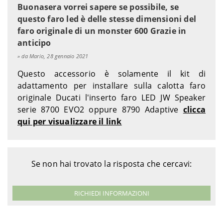
Buonasera vorrei sapere se possibile, se
Ducati
Monster 620 i.e. Dark - M403AA
2003
questo faro led è delle stesse dimensioni del
Ducati
Monster 620 i.e. Dark - M408AA
2004-2006
faro originale di un monster 600 Grazie in
Ducati
Monster 620 i.e. S - M400AA
2002-2003
anticipo
Ducati
Monster 750 - M100AA
1996-2001
Ducati
Monster 750 Dark- M100AA
1999-2001
da Mario, 28 gennaio 2021
Ducati
Monster 750 i.e. - M400AA
2002
Questo accessorio è solamente il kit di
Ducati
Monster 750 i.e. Dark - M400AA
2002
adattamento per installare sulla calotta faro
Ducati
Monster 800 i.e. - M406AA
2003-2004
originale Ducati l'inserto faro LED JW Speaker
Ducati
Monster 800 i.e. Dark - M406AA
2003
serie 8700 EVO2 oppure 8790 Adaptive
clicca
Ducati
Monster 800 i.e. S - M406AA
2003
qui per visualizzare il link
Ducati
Monster 800 i.e. S2R - M414AA
2005-2006
Ducati
Monster 800 i.e. S2R Dark - M414AA
2005-2007
Ducati
Monster 900 - 900M
1993-1999
Ducati
Monster 900 Cromo - 900M
1998-1999
Se non hai trovato la risposta che cercavi:
Ducati
Monster 900 i.e. - M200AA
2000-2001
Ducati
Monster 900 i.e. - M400AA
2002
RICHIEDI INFORMAZIONI
Ducati
Monster 900 i.e. Cromo - M200AA
2001
Ducati
Monster 900 i.e. Dark - M200AA
2000-2001
Ducati
Monster 900 i.e. Dark - M400AA
2002