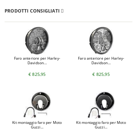
Ducati
Monster 900 i.e. S - M200AA
2000-2001
PRODOTTI CONSIGLIATI
Ducati
Monster 900 S - 900M
1998-1999
Ducati
Monster 916 S4 - M400AA
2001-2003
Ducati
Monster 996 S4R - M405AA
2004-2006
Ducati
Sport Classic 1000 - C101AA
2006
Ducati
Sport Classic 1000 - C102AA
2007-2008
Ducati
Sport Classic 1000 Paul Smart - C100AA
2006
Ducati
Sport Classic 1000 S - C102AB
2007-2010
Faro anteriore per Harley-
Faro anteriore per Harley-
Davidson...
Davidson...
€ 825,95
€ 825,95
Kit montaggio faro per Moto
Kit montaggio faro per Moto
Guzzi...
Guzzi...