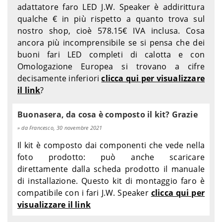
BMW
R 850 R - 0401
1995-2002
adattatore faro LED J.W. Speaker è addirittura
BMW
R 850 R ABS - 0401
1995-1996
qualche € in più rispetto a quanto trova sul
BMW
R 850 R ABS - 0401
1995-2002
nostro shop, cioè 578.15€ IVA inclusa. Cosa
BMW
R 850 RT - 0412
1996-2001
ancora più incomprensibile se si pensa che dei
BMW
R 90 S - 0272
1973-1974
buoni fari LED completi di calotta e con
BMW
R 90 S - 0276
1975
Omologazione Europea si trovano a cifre
BMW
R 90 S - 0284
1976
decisamente inferiori
clicca qui per visualizzare
BMW
R 90/6 - 0271
1973-1974
il link
?
BMW
R 90/6 - 0275
1975
BMW
R 90/6 - 0283
1976
Buonasera, da cosa è composto il kit? Grazie
Ducati
Monster 1000 - M400AA
2003-2004
da Francesco, 30 novembre 2021
Ducati
Monster 1000 - M404AA
2004-2005
Il kit è composto dai componenti che vede nella
Ducati
Monster 1000 S2R - M416AA
2006-2008
foto prodotto: può anche scaricare
Ducati
Monster 1000 S4R - M417AA
2006-2008
direttamente dalla scheda prodotto il manuale
Ducati
Monster 600 - 600M
1994-1998
di installazione. Questo kit di montaggio faro è
Ducati
Monster 600 - M300AA
1999-2001
compatibile con i fari J.W. Speaker
clicca qui per
Ducati
Monster 600 Dark - 600M
1998
visualizzare il link
Ducati
Monster 600 Dark - M300AA
1999-2001
Ducati
Monster 620 i.e. - M400AA
2002-2003