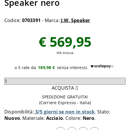
Speaker nero
Codice:
0703391
- Marca:
J.W. Speaker
€ 569,95
IVA Inclusa
189,98 €
Seleziona
quantità
ACQUISTA
da
SPEDIZIONE GRATUITA!
aggiungere
(Corriere Espresso - Italia)
al
Disponibilità:
3/5 giorni se non in stock
Stato:
carrello
Nuovo
Materiale:
Acciaio
Colore:
Nero