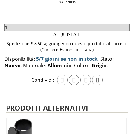
IVA Inclusa
Seleziona
quantità
ACQUISTA
da
Spedizione € 8,50 aggiungendo questo prodotto al carrello
aggiungere
(Corriere Espresso - Italia)
al
Disponibilità:
5/7 giorni se non in stock
Stato:
carrello
Nuovo
Materiale:
Alluminio
Colore:
Grigio
Condividi:
PRODOTTI ALTERNATIVI