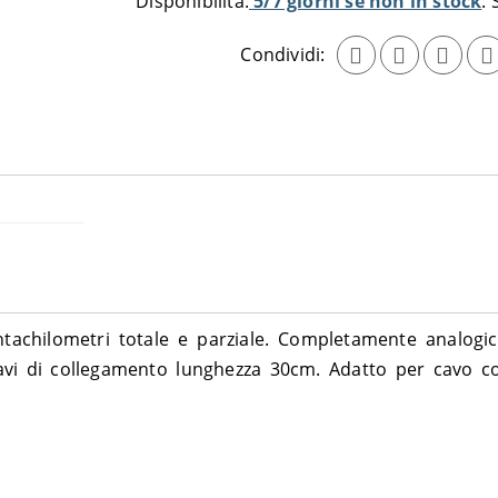
Disponibilità:
5/7 giorni se non in stock
carrello
Condividi:
achilometri totale e parziale. Completamente analogico
i di collegamento lunghezza 30cm. Adatto per cavo co