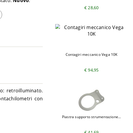
Stato:
Nuovo
€ 28,60
Contagiri meccanico Vega 10K
€ 94,95
: retroilluminato.
ntachilometri con
Piastra supporto strumentazione...
€ 41,69