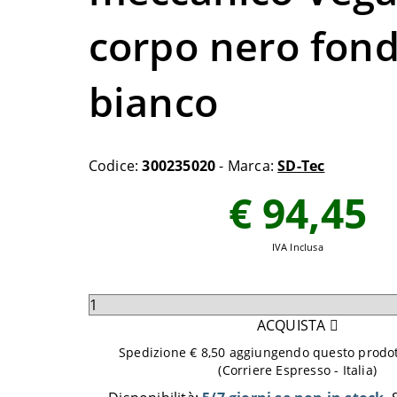
corpo nero fon
bianco
Codice:
300235020
- Marca:
SD-Tec
€ 94,45
IVA Inclusa
Seleziona
quantità
ACQUISTA
da
Spedizione € 8,50 aggiungendo questo prodott
aggiungere
(Corriere Espresso - Italia)
al