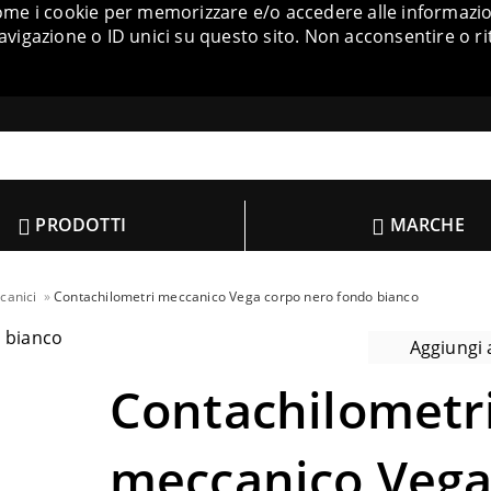
come i cookie per memorizzare e/o accedere alle informazion
igazione o ID unici su questo sito. Non acconsentire o ri
PRODOTTI
MARCHE
canici
Contachilometri meccanico Vega corpo nero fondo bianco
Aggiungi a
Contachilometr
meccanico Veg