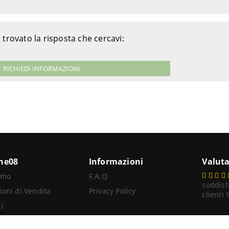
 trovato la risposta che cercavi:
RICHIEDI INFORMAZIONI
ine08
Informazioni
Valuta
amo
F.A.Q.
soddisf
ioni di Vendita
Privacy Policy
clienti
i
itore