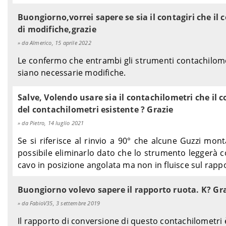
Buongiorno,vorrei sapere se sia il contagiri che i
di modifiche,grazie
da Almerico, 15 aprile 2022
Le confermo che entrambi gli strumenti contachilome
siano necessarie modifiche.
Salve, Volendo usare sia il contachilometri che il c
del contachilometri esistente ? Grazie
da Pietro, 14 luglio 2021
Se si riferisce al rinvio a 90° che alcune Guzzi mo
possibile eliminarlo dato che lo strumento leggerà 
cavo in posizione angolata ma non in fluisce sul rappo
Buongiorno volevo sapere il rapporto ruota. K? Gr
da FabioV35, 3 settembre 2019
Il rapporto di conversione di questo contachilometri 