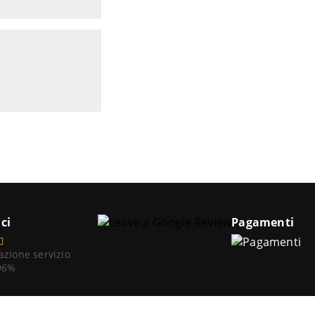
ci
Pagamenti
azione servizio
 96%