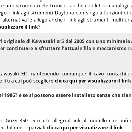
lare uno strumento elettronico -anche con lettura analogic
lego i link agli strumenti Daytona con singola funzioni di
In alternativa le allego anche il link agli strumenti multif
sualizzare il link
?
ri originale di Kawasaki er5 del 2005 con uno minimale 
er continuare a sfruttare l'attuale filo e meccanismo r
a Kawasaki ER mantenendo comunque il cavo contachilome
elli tra cui può scegliere
clicca qui per visualizzare il link
l 1986? e se si possono essere installato senza che sia
Guzzi 850 T5 ma le allego il link al modello che può e
i chilometri parziali
clicca qui per visualizzare il link