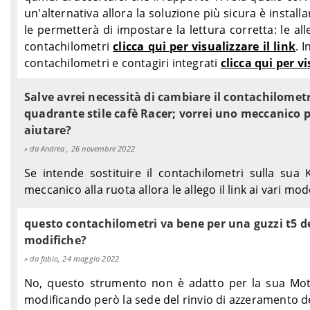
un'alternativa allora la soluzione più sicura è instal
le permetterà di impostare la lettura corretta: le al
contachilometri
clicca qui per visualizzare il link
. 
contachilometri e contagiri integrati
clicca qui per vi
Salve avrei necessità di cambiare il contachilomet
quadrante stile cafè Racer; vorrei uno meccanico p
aiutare?
da Andrea , 26 novembre 2022
Se intende sostituire il contachilometri sulla su
meccanico alla ruota allora le allego il link ai vari mod
questo contachilometri va bene per una guzzi t5 de
modifiche?
da fabio, 24 maggio 2022
No, questo strumento non è adatto per la sua Moto 
modificando però la sede del rinvio di azzeramento de