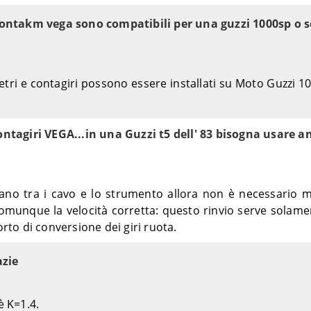
l contakm vega sono compatibili per una guzzi 1000sp o 
tri e contagiri possono essere installati su Moto Guzzi 1
ontagiri VEGA...in una Guzzi t5 dell' 83 bisogna usare an
ntano tra i cavo e lo strumento allora non è necessario
comunque la velocità corretta: questo rinvio serve solame
rto di conversione dei giri ruota.
azie
è K=1.4.