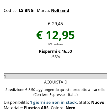
Codice:
LS-BNG
- Marca:
NoBrand
€ 29,45
€ 12,95
IVA Inclusa
Risparmi €
16,50
-56
%
Seleziona
quantità
ACQUISTA
da
Spedizione € 8,50 aggiungendo questo prodotto al carrello
aggiungere
(Corriere Espresso - Italia)
al
Disponibilità:
1 giorni se non in stock
Stato:
Nuovo
carrello
Materiale:
Plastica ABS
Colore:
Nero