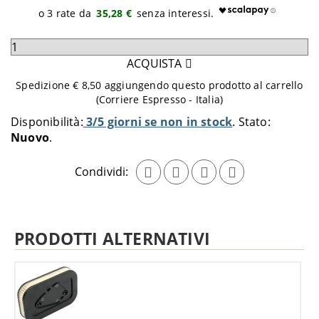
35,28 €
Seleziona
quantità
ACQUISTA
da
Spedizione € 8,50 aggiungendo questo prodotto al carrello
aggiungere
(Corriere Espresso - Italia)
al
Disponibilità:
3/5 giorni se non in stock
Stato:
carrello
Nuovo
Condividi:
PRODOTTI ALTERNATIVI