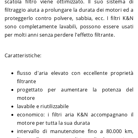
scatola filtro viene ottimizzato. Il suo sistema di
Davidson
2013
Harley-
2005-
filtraggio aiuta a prolungare la durata dei motori ed a
SPORTSTER
XL 883 Low - CMM
Davidson
2006
proteggerlo contro polvere, sabbia, ecc. I filtri K&N
Harley-
2007-
SPORTSTER
XL 883 Low - CR2
sono completamente lavabili, possono essere usati
Davidson
2010
per molti anni senza perdere l'effetto filtrante.
Harley-
2007-
SPORTSTER
XL 883 Roadster - CS2
Davidson
2013
Harley-
XL 883 Roadster Race
SPORTSTER
2006
Davidson
Replica - CKM
Caratteristiche:
Harley-
2011-
SPORTSTER
XL 883 Super Low - CR2
Davidson
2013
flusso d'aria elevato con eccellente proprietà
filtrante
progettato per aumentare la potenza del
motore
lavabile e riutilizzabile
economico: i filtri aria K&N accompagnano il
motore per tutta la sua durata
intervallo di manutenzione fino a 80.000 km,