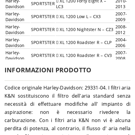
Harley-
XL 1200 Forty Eight X –
2010-
SPORTSTER
Davidson
LC3
2013
Harley-
2007-
SPORTSTER
XL 1200 Low L – CX3
Davidson
2009
Harley-
2008-
SPORTSTER
XL 1200 Nightster N – CZ3
Davidson
2012
Harley-
2004-
SPORTSTER
XL 1200 Roadster R – CLP
Davidson
2006
Harley-
2007-
SPORTSTER
XL 1200 Roadster R – CV3
Davidson
2008
Harley-
SPORTSTER
XL 53 883 Custom C - CJM
2004
INFORMAZIONI PRODOTTO
Davidson
Harley-
2004-
SPORTSTER
XL 883 - CAM
Davidson
2006
Codice originale Harley-Davidson: 29331-04. I filtri aria
Harley-
2007-
SPORTSTER
XL 883 - CN2
K&N sostituiscono il filtro dell'aria standard senza
Davidson
2009
necessità di effettuare modifiche all' impianto di
Harley-
2005-
SPORTSTER
XL 883 Custom - CJM
Davidson
2006
aspirazione: non è necessario rivedere la
Harley-
2007-
carburazione. Con i filtri aria K&N non vi è alcuna
SPORTSTER
XL 883 Custom - CP2
Davidson
2010
perdita di potenza, al contrario, il flusso d' aria nella
Harley-
2009-
SPORTSTER
XL 883 Iron - LE2