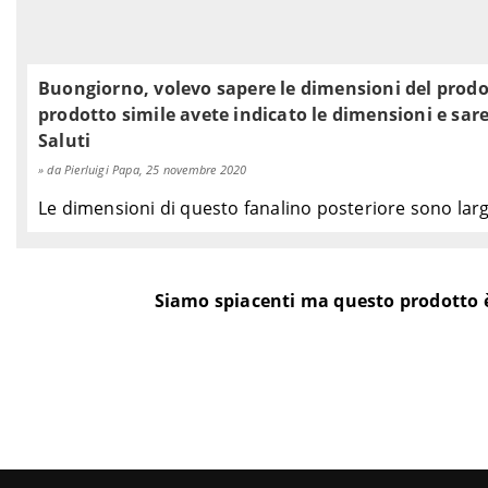
Harley-Davidson
TOURING
1340 Electra Glide Road King 
Harley-Davidson
TOURING
1340 Electra Glide Standard 
Harley-Davidson
TOURING
1340 Electra Glide Ultra Clas
Buongiorno, volevo sapere le dimensioni del prodot
Harley-Davidson
TOURING
1340 i.e. Electra Glide Classic
prodotto simile avete indicato le dimensioni e sare
Harley-Davidson
TOURING
1340 i.e. Electra Glide Road K
Saluti
Harley-Davidson
TOURING
1340 i.e. Electra Glide Road K
Harley-Davidson
TOURING
1340 i.e. Electra Glide Ultra 
da Pierluigi Papa, 25 novembre 2020
Le dimensioni di questo fanalino posteriore sono l
Siamo spiacenti ma questo prodotto 