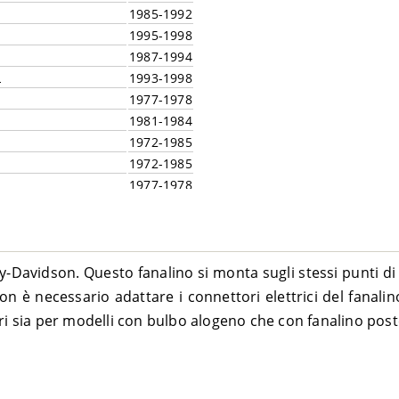
1985-1992
1995-1998
1987-1994
L
1993-1998
1977-1978
1981-1984
1972-1985
1972-1985
1977-1978
1983-1985
1983-1984
1975-1979
1979
y-Davidson. Questo fanalino si monta sugli stessi punti di 
1977-1979
n è necessario adattare i connettori elettrici del fanalin
1974-1979
ri sia per modelli con bulbo alogeno che con fanalino post
TC – FLT
1979-1984
1978-1984
1979-1983
1983-1984