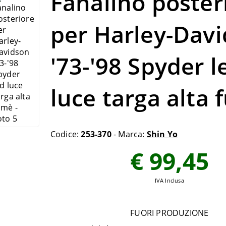
Fanalino poster
per Harley-Dav
'73-'98 Spyder l
luce targa alta
Codice:
253-370
- Marca:
Shin Yo
€ 99,45
IVA Inclusa
FUORI PRODUZIONE