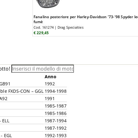
Fanalino posteriore per Harley-Davidson '73-'98 Spyder le
fumè
Cod. 161274 | Drag Specialties
€ 229,45
otto!
Anno
 GB91
1992
ible FXDS-CON – GGL
1994-1998
GA92
1991
1985-1987
1985-1986
 ELL
1987-1994
1987-1992
 - EGL
1992-1993