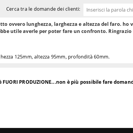
FLHR – FDL
1994-1998
Cerca tra le domande dei clienti:
FLHT – DDL
1984-1998
sic FLHTCU – DPL
1989-1997
to ovvero lunghezza, larghezza e altezza del faro. ho v
 FLHTCI – FFR
1996-1998
bbe utile averle per poter fare un confronto. Ringrazio 
ing FLHRI - FBR
1996-1997
ing FLHRI - FSR
1998
Classic FLHTCUI – FCR
1996-1998
arghezza 125mm, altezza 95mm, profondità 60mm.
è FUORI PRODUZIONE...non è più possibile fare doman