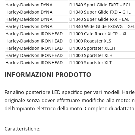
Harley-Davidson
DYNA
1340 Sport Glide FXRT – ECL
Harley-Davidson
DYNA
1340 Super Glide FXD – GHL
Harley-Davidson
DYNA
1340 Super Glide FXR – EAL
Harley-Davidson
DYNA
1340 Wide Glide FXDWG – GE
Harley-Davidson
IRONHEAD
1000 Cafe Racer XLCR – XL
Harley-Davidson
IRONHEAD
1000 Roadster XLS
Harley-Davidson
IRONHEAD
1000 Sportster XLCH
Harley-Davidson
IRONHEAD
1000 Sportster XLH
Harley-Davidson
IRONHEAD
1000 Sportster XLT
Harley-Davidson
IRONHEAD
1000 Sportster XLX-61
INFORMAZIONI PRODOTTO
Harley-Davidson
IRONHEAD
1000 XR
Harley-Davidson
SHOVELHEAD
1200 Electra Glide FLH – FLH
Harley-Davidson
SHOVELHEAD
1200 Fat Bob FXEF – FX
Fanalino posteriore LED specifico per vari modelli Harle
Harley-Davidson
SHOVELHEAD
1200 Low Rider FXS – FX
originale senza dover effettuare modifiche alla moto: no
Harley-Davidson
SHOVELHEAD
1200 Super Glide FXE - FX
dell'impianto elettrico della moto. Completo di adattato
Harley-Davidson
SHOVELHEAD
1340 Electra Glide Classic FLH
Harley-Davidson
SHOVELHEAD
1340 Electra Glide FLH – FLH
Harley-Davidson
SHOVELHEAD
1340 Electra Glide FLHC – FLH
Caratteristiche:
Harley-Davidson
SHOVELHEAD
1340 Electra Glide FLHT