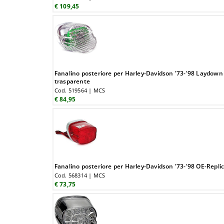
€ 109,45
Fanalino posteriore per Harley-Davidson '73-'98 Laydown 
trasparente
Cod. 519564 | MCS
€ 84,95
Fanalino posteriore per Harley-Davidson '73-'98 OE-Repli
Cod. 568314 | MCS
€ 73,75