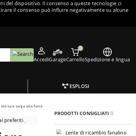
i del dispositivo. Il consenso a queste tecnologie ci
tirare il consenso può influire negativamente su alcune
0
Accedi
Garage
Carrello
Spedizione e lingua
ESPLOSI
 led luce targa alta fumè
PRODOTTI CONSIGLIATI
i preferiti