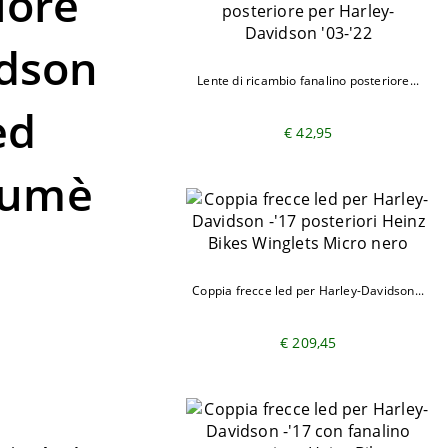
iore
idson
Lente di ricambio fanalino posteriore...
ed
€ 42,95
 fumè
Coppia frecce led per Harley-Davidson...
€ 209,45