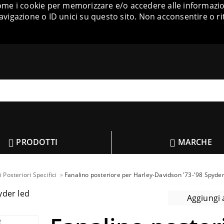
come i cookie per memorizzare e/o accedere alle informazion
igazione o ID unici su questo sito. Non acconsentire o ri
PRODOTTI
MARCHE
i Posteriori Specifici
Fanalino posteriore per Harley-Davidson '73-'98 Spyder
Aggiungi a