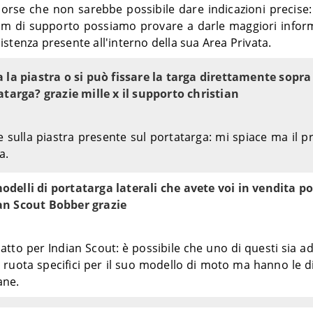
orse che non sarebbe possibile dare indicazioni precise: 
team di supporto possiamo provare a darle maggiori inform
assistenza presente all'interno della sua Area Privata.
 la piastra o si può fissare la targa direttamente sopra 
atarga? grazie mille x il supporto christian
te sulla piastra presente sul portatarga: mi spiace ma il 
a.
delli di portatarga laterali che avete voi in vendita p
an Scout Bobber grazie
tto per Indian Scout: è possibile che uno di questi sia a
la ruota specifici per il suo modello di moto ma hanno le 
ane.