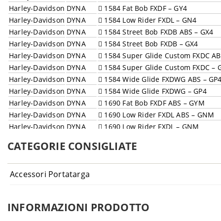
Harley-Davidson
DYNA
1584 Fat Bob FXDF – GY4
Harley-Davidson
DYNA
1584 Low Rider FXDL – GN4
Harley-Davidson
DYNA
1584 Street Bob FXDB ABS – GX4
Harley-Davidson
DYNA
1584 Street Bob FXDB – GX4
Harley-Davidson
DYNA
1584 Super Glide Custom FXDC AB
Harley-Davidson
DYNA
1584 Super Glide Custom FXDC – 
Harley-Davidson
DYNA
1584 Wide Glide FXDWG ABS – GP
Harley-Davidson
DYNA
1584 Wide Glide FXDWG – GP4
Harley-Davidson
DYNA
1690 Fat Bob FXDF ABS – GYM
Harley-Davidson
DYNA
1690 Low Rider FXDL ABS – GNM
Harley-Davidson
DYNA
1690 Low Rider FXDL – GNM
Harley-Davidson
DYNA
1690 Street Bob FXDB ABS – GXM
CATEGORIE CONSIGLIATE
Harley-Davidson
DYNA
1690 Switchback FLD ABS – GZM
Harley-Davidson
DYNA
1690 Wide Glide FXDWG ABS – GP
Accessori Portatarga
Harley-Davidson
DYNA
1800 Low Rider FXDLS ABS - GS8
INFORMAZIONI PRODOTTO