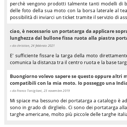
perchè vengono prodotti talmente tanti modelli di b
delle foto della sua moto con la borsa laterale al 
possibilità di inviarci un ticket tramite il servizio di 
ciao, è necessario un portatarga da applicare sopra
lunghezza dal bullone fissa ruota alla piastra port
da christian, 24 febbraio 2021
E' sufficiente fissare la targa della moto direttamen
comunica la distanza tra il centro ruota e la base targ
Buongiorno volevo sapere se questo oppure altri mo
compatibili con la mia moto. Io posseggo una Indi
da Franco Torcigliani, 23 novembre 2019
Mi spiace ma bessuno dei portatarga a catalogo è ada
sono in grado di dirglielo. Ci sono dei portatarga al
targhe americane, molto più piccole delle targhe itali