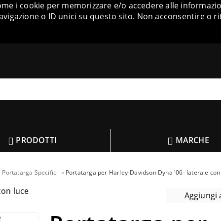
come i cookie per memorizzare e/o accedere alle informazion
igazione o ID unici su questo sito. Non acconsentire o ri
PRODOTTI
MARCHE
Portatarga Specifici
Portatarga per Harley-Davidson Dyna '06- laterale con
Aggiungi a