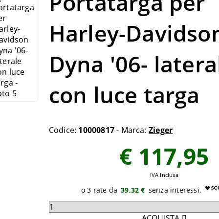
Portatarga per
Harley-Davidso
Dyna '06- latera
con luce targa
Codice:
10000817
- Marca:
Zieger
€ 117,95
IVA Inclusa
39,32 €
Seleziona
quantità
ACQUISTA