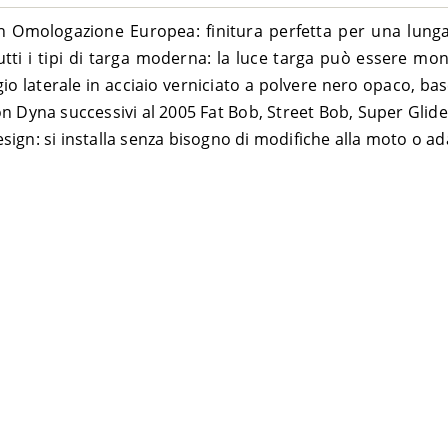
on Omologazione Europea: finitura perfetta per una lun
tutti i tipi di targa moderna: la luce targa può essere mo
gio laterale in acciaio verniciato a polvere nero opaco, ba
son Dyna successivi al 2005 Fat Bob, Street Bob, Super Glid
ign: si installa senza bisogno di modifiche alla moto o ad