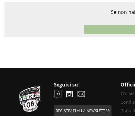
Se non hai
Seguici su:
Offic
Chi Si
Condiz
Contatt
REGISTRATI ALLA NEWSLETTER
Passione Motociclistica
Rivend