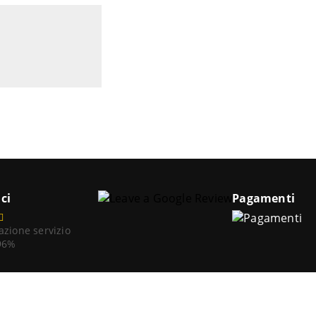
ci
Pagamenti
azione servizio
 96%