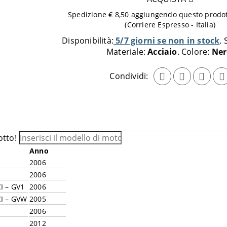
da
Spedizione € 8,50 aggiungendo questo prodott
aggiungere
(Corriere Espresso - Italia)
al
Disponibilità:
5/7 giorni se non in stock
carrello
Materiale:
Acciaio
Colore:
Ner
Condividi:
otto!
Anno
2006
2006
I – GV1
2006
CI – GVW
2005
1
2006
2012