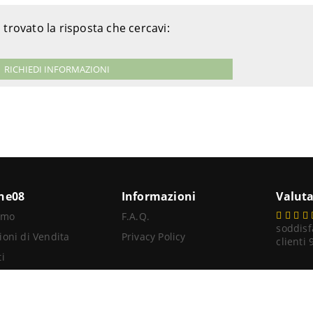
 trovato la risposta che cercavi:
RICHIEDI INFORMAZIONI
ine08
Informazioni
Valuta
amo
F.A.Q.
soddisf
ioni di Vendita
Privacy Policy
clienti
i
itore