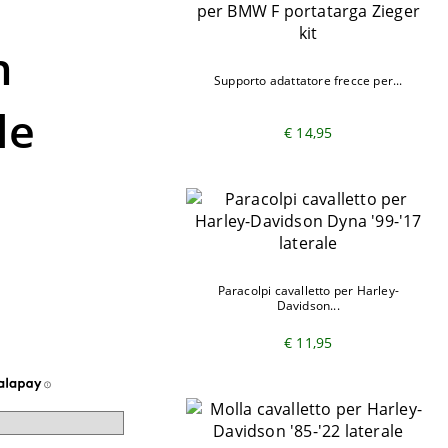
n
Supporto adattatore frecce per...
le
€ 14,95
Paracolpi cavalletto per Harley-
Davidson...
€ 11,95