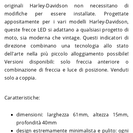
DYNA
2012
originali Harley-Davidson non necessitano di
Davidson
GY4
Harley-
2008-
modifiche per essere installate. Progettate
DYNA
1584 Fat Bob FXDF – GY4
Davidson
2011
appositamente per i vari modelli Harley-Davidson,
Harley-
2008-
DYNA
1584 Low Rider FXDL – GN4
queste frecce LED si adattano a qualsiasi progetto di
Davidson
2009
moto, sia moderna che vintage. Questi indicatori di
Harley-
1584 Street Bob FXDB ABS –
2012-
DYNA
Davidson
GX4
2013
direzione combinano una tecnologia allo stato
Harley-
2007-
dell'arte nella più piccolo alloggiamento possibile!
DYNA
1584 Street Bob FXDB – GX4
Davidson
2011
Versioni disponibili: solo freccia anteriore o
Harley-
1584 Super Glide Custom
2012-
DYNA
Davidson
FXDC ABS – GV4
2013
combinazione di freccia e luce di posizione. Venduti
Harley-
1584 Super Glide Custom
2008-
solo a coppia.
DYNA
Davidson
FXDC – GV4
2011
Harley-
1584 Wide Glide FXDWG ABS
DYNA
2012
Davidson
– GP4
Caratteristiche:
Harley-
1584 Wide Glide FXDWG –
2008-
DYNA
Davidson
GP4
2011
dimensioni: larghezza 61mm, altezza 15mm,
Harley-
1690 Fat Bob FXDF ABS –
2013-
DYNA
Davidson
GYM
2017
profondità 40mm
Harley-
1690 Low Rider FXDL ABS –
2015-
DYNA
design estremamente minimalista e pulito: ogni
Davidson
GNM
2017