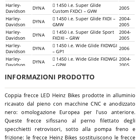
Harley-
1450 i.e. Super Glide
DYNA
2005
Davidson
Custom FXDCI – GVW
Harley-
1450 i.e. Super Glide FXDI –
2004-
DYNA
Davidson
GMW
2005
Harley-
1450 i.e. Super Glide Sport
2004-
DYNA
Davidson
FXDXI – GRW
2005
Harley-
1450 i.e. Wide Glide FXDWGI
DYNA
2006
Davidson
– GP1
Harley-
1450 i.e. Wide Glide FXDWGI
2004-
DYNA
Davidson
– GPW
2005
Harley-
1999-
DYNA
1450 Low Rider FXDL – GDV
INFORMAZIONI PRODOTTO
Davidson
2003
Harley-
1999-
DYNA
1450 Super Glide FXD – GHV
Davidson
2003
Coppia frecce LED Heinz Bikes prodotte in alluminio
Harley-
1450 Super Glide Sport
1999-
DYNA
ricavato dal pieno con macchine CNC e anodizzato
Davidson
FXDX – GJV
2003
nero: omologazione Europea per l'uso anteriore.
Harley-
1450 Super Glide Tour Sport
2001-
DYNA
Davidson
FXDXT – GLV
2003
Queste frecce sifissano al perno filettato degli
Harley-
1450 Wide Glide FXDWG –
1999-
specchietti retrovisori, sotto alla pompa freno e
DYNA
Davidson
GEV
2003
frizione: le frecce Heinz Bikes sostituiscono le frecce
Harley-
1584 Fat Bob FXDF ABS –