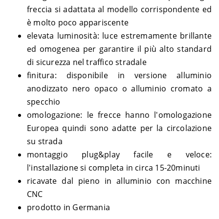
freccia si adattata al modello corrispondente ed
Harley-
DYNA
1690 Low Rider FXDL – GNM
2014
Davidson
è molto poco appariscente
Harley-
1690 Street Bob FXDB ABS –
2014-
elevata luminosità: luce estremamente brillante
DYNA
Davidson
GXM
2017
ed omogenea per garantire il più alto standard
Harley-
1690 Super Glide Custom
DYNA
2014
di sicurezza nel traffico stradale
Davidson
FXDC ABS – GVM
Harley-
finitura: disponibile in versione alluminio
1690 Switchback FLD ABS –
2012-
DYNA
Davidson
GZM
2016
anodizzato nero opaco o alluminio cromato a
Harley-
1690 Wide Glide FXDWG ABS
2013-
DYNA
specchio
Davidson
– GPM
2017
omologazione: le frecce hanno l'omologazione
Harley-
1800 Low Rider FXDLS ABS -
2016-
DYNA
Davidson
GS8
2017
Europea quindi sono adatte per la circolazione
su strada
montaggio plug&play facile e veloce:
l'installazione si completa in circa 15-20minuti
ricavate dal pieno in alluminio con macchine
CNC
prodotto in Germania