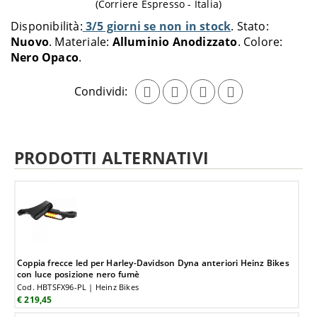
(Corriere Espresso - Italia)
al
Disponibilità:
3/5 giorni se non in stock
Stato:
carrello
Nuovo
Materiale:
Alluminio Anodizzato
Colore:
Nero Opaco
Condividi:
PRODOTTI ALTERNATIVI
Coppia frecce led per Harley-Davidson Dyna anteriori Heinz Bikes
con luce posizione nero fumè
Cod. HBTSFX96-PL | Heinz Bikes
€ 219,45