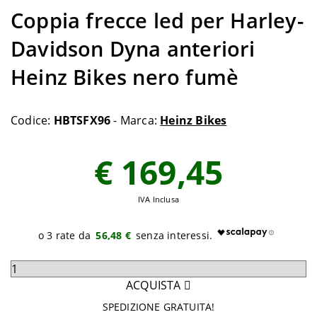
Coppia frecce led per Harley-
Davidson Dyna anteriori
Heinz Bikes nero fumè
Codice:
HBTSFX96
- Marca:
Heinz Bikes
€ 169,45
IVA Inclusa
56,48 €
Seleziona
quantità
ACQUISTA
da
SPEDIZIONE GRATUITA!
aggiungere