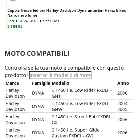
Coppia frecce led per Harley-Davidson Dyna anteriori Heinz Bikes
Nano nero fumè
Cod. HBTSN-FX96 | Heinz Bikes
€ 184,95
MOTO COMPATIBILI
Controlla se la tua moto è compatibile con questo
prodotto!
Marca
Famiglia
Modello
Anno
Harley-
1450 i.e. Low Rider FXDLI –
DYNA
2006
Davidson
GN1
Harley-
1450 i.e. Low Rider FXDLI –
2004-
DYNA
Davidson
GNW
2005
Harley-
1450 i.e. Street Bob FXDBI –
DYNA
2006
Davidson
GX
Harley-
1450 i.e. Super Glide
DYNA
2006
Davidson
Custom FXDCI – GV1