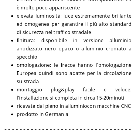
DYNA
Davidson
GNM
2017
è molto poco appariscente
Harley-
DYNA
1690 Low Rider FXDL – GNM
2014
elevata luminosità: luce estremamente brillante
Davidson
Harley-
ed omogenea per garantire il più alto standard
1690 Street Bob FXDB ABS –
2014-
DYNA
Davidson
GXM
2017
di sicurezza nel traffico stradale
Harley-
1690 Super Glide Custom
DYNA
2014
finitura: disponibile in versione alluminio
Davidson
FXDC ABS – GVM
anodizzato nero opaco o alluminio cromato a
Harley-
1690 Switchback FLD ABS –
2012-
DYNA
Davidson
GZM
2016
specchio
Harley-
1690 Wide Glide FXDWG ABS
2013-
omologazione: le frecce hanno l'omologazione
DYNA
Davidson
– GPM
2017
Europea quindi sono adatte per la circolazione
Harley-
1800 Low Rider FXDLS ABS -
2016-
DYNA
su strada
Davidson
GS8
2017
Harley-
MUSCLE
1130 Night Rod Special
montaggio plug&play facile e veloce:
2007
Davidson
ROD
VRSCDX – HHZ
l'installazione si completa in circa 15-20minuti
Harley-
MUSCLE
1130 Night Rod VRSCD –
2006-
ricavate dal pieno in alluminiocon macchine CNC
Davidson
ROD
HDZ
2007
prodotto in Germania
Harley-
MUSCLE
1130 Street Rod VRSCR –
2006-
Davidson
ROD
HCZ
2007
- - - - - - - - - - - - - - - - - - - - - - - - - - - - - - - - - -
Harley-
MUSCLE
2002-
1130 V-Rod VRSCA – HAA
Davidson
ROD
2006