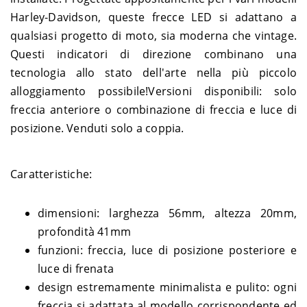
Harley-
1450 Wide Glide FXDWG –
1999-
DYNA
Harley-Davidson, queste frecce LED si adattano a
Davidson
GEV
2003
qualsiasi progetto di moto, sia moderna che vintage.
Harley-
1584 Fat Bob FXDF ABS –
DYNA
2012
Davidson
GY4
Questi indicatori di direzione combinano una
Harley-
2008-
tecnologia allo stato dell'arte nella più piccolo
DYNA
1584 Fat Bob FXDF – GY4
Davidson
2011
alloggiamento possibile!Versioni disponibili: solo
Harley-
1584 Street Bob FXDB ABS –
2012-
DYNA
Davidson
GX4
2013
freccia anteriore o combinazione di freccia e luce di
Harley-
2007-
posizione. Venduti solo a coppia.
DYNA
1584 Street Bob FXDB – GX4
Davidson
2011
Harley-
1584 Super Glide Custom
2012-
DYNA
Davidson
FXDC ABS – GV4
2013
Caratteristiche:
Harley-
1584 Super Glide Custom
2008-
DYNA
Davidson
FXDC – GV4
2011
dimensioni: larghezza 56mm, altezza 20mm,
Harley-
1584 Wide Glide FXDWG ABS
DYNA
2012
Davidson
– GP4
profondità 41mm
Harley-
1584 Wide Glide FXDWG –
2008-
DYNA
funzioni: freccia, luce di posizione posteriore e
Davidson
GP4
2011
luce di frenata
Harley-
1690 Fat Bob FXDF ABS –
2013-
DYNA
Davidson
GYM
2017
design estremamente minimalista e pulito: ogni
Harley-
1690 Low Rider FXDL ABS –
2015-
freccia si adattata al modello corrispondente ed