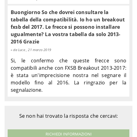
SOFTAIL
1340 Bad Boy FXSTSB – BPL
Davidson
1997
Buongiorno So che dovrei consultare la
Harley-
1992-
SOFTAIL
1340 Custom FXSTC – BKL
Davidson
1998
tabella della compatibilità. Io ho un breakout
Harley-
1990-
fxsb del 2017. Le frecce si possono installare
SOFTAIL
1340 Fat Boy FLSTF – BML
Davidson
1999
ugualmente? La vostra tabella da solo 2013-
Harley-
1340 Heritage Classic FLSTC
1992-
2016 Grazie
SOFTAIL
Davidson
– BJL
1999
da Luca , 21 marzo 2019
Harley-
1340 Heritage Special FLSTN
1993-
SOFTAIL
Davidson
- BNL
1996
Si, le confermo che queste frecce sono
Harley-
1340 Heritage Springer
1997-
compatibili anche con FXSB Breakout 2013-2017:
SOFTAIL
Davidson
FLSTS – BRL
1999
è stata un'imprecisione nostra nel segnare il
Harley-
1340 Night Train FXSTB –
1998-
SOFTAIL
modello fino al 2016. La ringrazio per la
Davidson
BTL
1999
segnalazione.
Harley-
1992-
SOFTAIL
1340 Springer FXSTS – BLL
Davidson
1999
Harley-
SOFTAIL
1340 Standard FXST – BHL
1999
Davidson
Se non hai trovato la risposta che cercavi:
Harley-
2000-
SOFTAIL
1450 Deuce FXSTD – BSY
Davidson
2003
Harley-
2000-
SOFTAIL
1450 Fat Boy FLSTF – BMY
RICHIEDI INFORMAZIONI
Davidson
2003