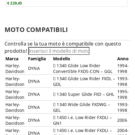
€ 229,45
MOTO COMPATIBILI
Controlla se la tua moto è compatibile con questo
prodotto!
Marca
Famiglia
Modello
Anno
Harley-
1340 Glide Low Rider
1994-
DYNA
Davidson
Convertible FXDS-CON – GGL
1998
Harley-
1340 Glide Low Rider FXDL –
1993-
DYNA
Davidson
GDL
1998
Harley-
1995-
DYNA
1340 Super Glide FXD – GHL
Davidson
1998
Harley-
1340 Wide Glide FXDWG –
1993-
DYNA
Davidson
GEL
1998
Harley-
1450 i.e. Low Rider FXDLI –
DYNA
2006
Davidson
GN1
Harley-
1450 i.e. Low Rider FXDLI –
2004-
DYNA