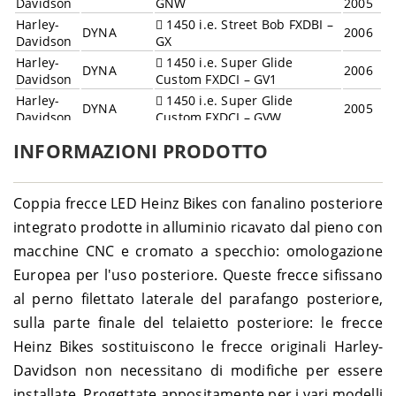
Davidson
GNW
2005
Harley-
1450 i.e. Street Bob FXDBI –
DYNA
2006
Davidson
GX
Harley-
1450 i.e. Super Glide
DYNA
2006
Davidson
Custom FXDCI – GV1
Harley-
1450 i.e. Super Glide
DYNA
2005
Davidson
Custom FXDCI – GVW
Harley-
1450 i.e. Super Glide FXDI –
2004-
DYNA
INFORMAZIONI PRODOTTO
Davidson
GMW
2005
Harley-
1450 i.e. Super Glide Sport
2004-
DYNA
Davidson
FXDXI – GRW
2005
Coppia frecce LED Heinz Bikes con fanalino posteriore
Harley-
1450 i.e. Wide Glide FXDWGI
2004-
DYNA
integrato prodotte in alluminio ricavato dal pieno con
Davidson
– GPW
2005
macchine CNC e cromato a specchio: omologazione
Harley-
1999-
DYNA
1450 Low Rider FXDL – GDV
Davidson
2003
Europea per l'uso posteriore. Queste frecce sifissano
Harley-
1999-
al perno filettato laterale del parafango posteriore,
DYNA
1450 Super Glide FXD – GHV
Davidson
2003
sulla parte finale del telaietto posteriore: le frecce
Harley-
1450 Super Glide Sport
1999-
DYNA
Heinz Bikes sostituiscono le frecce originali Harley-
Davidson
FXDX – GJV
2003
Harley-
1450 Super Glide Tour Sport
2001-
Davidson non necessitano di modifiche per essere
DYNA
Davidson
FXDXT – GLV
2003
installate. Progettate appositamente per i vari modelli