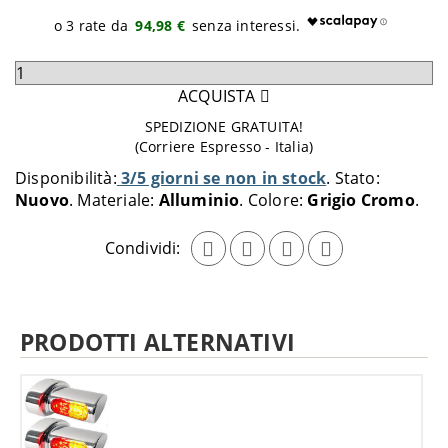
94,98 €
Seleziona
quantità
ACQUISTA
da
SPEDIZIONE GRATUITA!
aggiungere
(Corriere Espresso - Italia)
al
Disponibilità:
3/5 giorni se non in stock
Stato:
carrello
Nuovo
Materiale:
Alluminio
Colore:
Grigio Cromo
Condividi:
PRODOTTI ALTERNATIVI