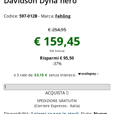
Davidson Dyna nero
Codice:
597-012B
- Marca:
Fehling
€ 254,95
€ 159,45
IVA Inclusa
Risparmi €
95,50
-37
%
53,15 €
Seleziona
quantità
ACQUISTA
da
SPEDIZIONE GRATUITA!
aggiungere
(Corriere Espresso - Italia)
al
Disponibilità:
1 giorni se non in stock
Stato:
Nuovo