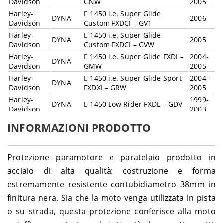
Davidson
GNW
2005
Harley-
1450 i.e. Super Glide
DYNA
2006
Davidson
Custom FXDCI – GV1
Harley-
1450 i.e. Super Glide
DYNA
2005
Davidson
Custom FXDCI – GVW
Harley-
1450 i.e. Super Glide FXDI –
2004-
DYNA
Davidson
GMW
2005
Harley-
1450 i.e. Super Glide Sport
2004-
DYNA
Davidson
FXDXI – GRW
2005
Harley-
1999-
DYNA
1450 Low Rider FXDL – GDV
Davidson
2003
Harley-
1999-
DYNA
1450 Super Glide FXD – GHV
INFORMAZIONI PRODOTTO
Davidson
2003
Harley-
1450 Super Glide Sport
1999-
DYNA
Davidson
FXDX – GJV
2003
Protezione paramotore e paratelaio prodotto in
Harley-
1450 Super Glide Tour Sport
2001-
DYNA
acciaio di alta qualità: costruzione e forma
Davidson
FXDXT – GLV
2003
estremamente resistente contubidiametro 38mm in
Harley-
2008-
DYNA
1584 Low Rider FXDL – GN4
Davidson
2009
finitura nera. Sia che la moto venga utilizzata in pista
Harley-
1584 Street Bob FXDB ABS –
2012-
o su strada, questa protezione conferisce alla moto
DYNA
Davidson
GX4
2013