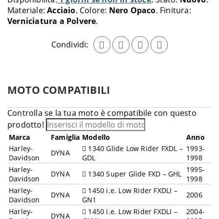
carrello
Materiale:
Acciaio
Colore:
Nero Opaco
Finitura:
Verniciatura a Polvere
Condividi:
MOTO COMPATIBILI
Controlla se la tua moto è compatibile con questo
prodotto!
Marca
Famiglia
Modello
Anno
Harley-
1340 Glide Low Rider FXDL –
1993-
DYNA
Davidson
GDL
1998
Harley-
1995-
DYNA
1340 Super Glide FXD – GHL
Davidson
1998
Harley-
1450 i.e. Low Rider FXDLI –
DYNA
2006
Davidson
GN1
Harley-
1450 i.e. Low Rider FXDLI –
2004-
DYNA