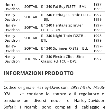
Harley-
1997-
SOFTAIL
1340 Fat Boy FLSTF – BML
Davidson
1999
Harley-
1340 Heritage Classic FLSTC
1997-
SOFTAIL
Davidson
– BJL
1999
Harley-
1340 Heritage Springer
1997-
SOFTAIL
Davidson
FLSTS – BRL
1999
Harley-
1340 Night Train FXSTB –
1998-
SOFTAIL
Davidson
BTL
1999
Harley-
1997-
SOFTAIL
1340 Springer FXSTS – BLL
Davidson
1999
Harley-
1340 Electra Glide Ultra
TOURING
1997
Davidson
Classic FLHTCU – DPL
INFORMAZIONI PRODOTTO
Codice originale Harley-Davidson: 29987-97A, 74505-
97A. Il kit contiene lo statore e il regolatore di
tensione per diversi modelli di Harley-Davidson
Softail: i ricambi sono completi di cablaggio e