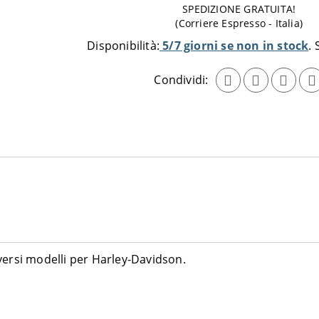
da
SPEDIZIONE GRATUITA!
aggiungere
(Corriere Espresso - Italia)
al
Disponibilità:
5/7 giorni se non in stock
carrello
Condividi:
versi modelli per Harley-Davidson.