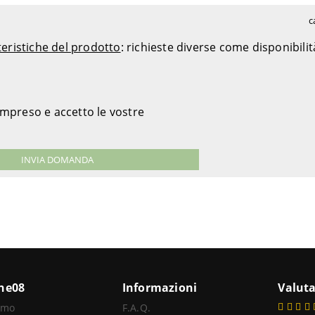
c
teristiche del prodotto
: richieste diverse come disponibili
ompreso e accetto le vostre
ine08
Informazioni
Valuta
amo
F.A.Q.