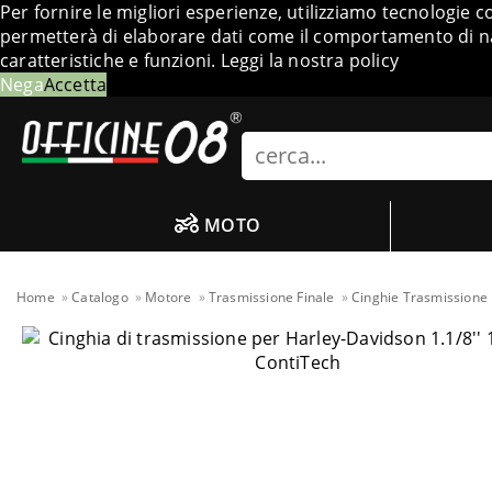
Per fornire le migliori esperienze, utilizziamo tecnologie 
permetterà di elaborare dati come il comportamento di nav
caratteristiche e funzioni.
Leggi la nostra policy
Nega
Accetta
Search
MOTO
Home
Catalogo
Motore
Trasmissione Finale
Cinghie Trasmissione