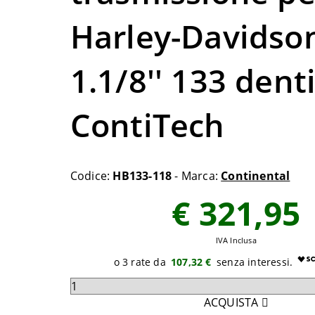
Harley-Davidso
1.1/8'' 133 dent
ContiTech
Codice:
HB133-118
- Marca:
Continental
€ 321,95
IVA Inclusa
107,32 €
Seleziona
quantità
ACQUISTA