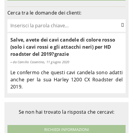
Harley-
1450 i.e. Road King FLHRI –
2004-
TOURING
Davidson
FBW
2006
Cerca tra le domande dei clienti:
Harley-
1450 i.e. Street Glide FLHXI
TOURING
2006
Davidson
– KBW
Harley-
1999-
TOURING
1450 Road Glide FLTR
Davidson
2004
Salve, avete dei cavi candele di colore rosso
Harley-
1450 Road King Classic
2000-
TOURING
(solo i cavi rossi e gli attacchi neri) per HD
Davidson
FLHRC
2006
roadster del 2019?grazie
Harley-
1999-
TOURING
1450 Road King FLHR – FDV
Davidson
2006
da Camillo Cosentino, 11 giugno 2020
Le confermo che questi cavi candela sono adatti
anche per la sua Harley 1200 CX Roadster del
2019.
Se non hai trovato la risposta che cercavi:
RICHIEDI INFORMAZIONI