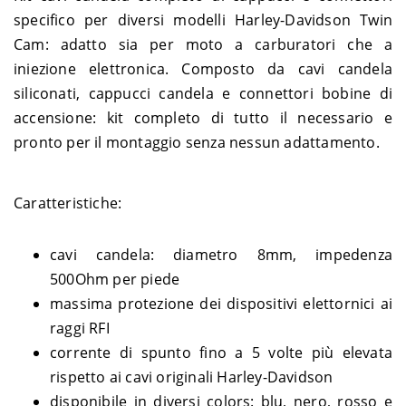
Harley-
2007-
SPORTSTER
XL 1200 Roadster R – CV3
specifico per diversi modelli Harley-Davidson Twin
Davidson
2008
Cam: adatto sia per moto a carburatori che a
Harley-
XL 1200 Seventy Two V ABS
2014-
SPORTSTER
Davidson
– LF3
2017
iniezione elettronica. Composto da cavi candela
Harley-
siliconati, cappucci candela e connettori bobine di
SPORTSTER
XL 1200 Seventy Two V – LF3
2013
Davidson
accensione: kit completo di tutto il necessario e
Harley-
XL 1200 Super Low T ABS –
2014-
SPORTSTER
pronto per il montaggio senza nessun adattamento.
Davidson
LL3
2017
Harley-
2007-
SPORTSTER
XL 883 Custom - CP2
Davidson
2010
Caratteristiche:
Harley-
2009-
SPORTSTER
XL 883 Iron - LE2
Davidson
2013
Harley-
2014-
SPORTSTER
XL 883 Iron ABS - LE2
cavi candela: diametro 8mm, impedenza
Davidson
2015
500Ohm per piede
Harley-
2007-
SPORTSTER
XL 883 Low - CR2
Davidson
2010
massima protezione dei dispositivi elettornici ai
Harley-
2007-
raggi RFI
SPORTSTER
XL 883 Roadster - CS2
Davidson
2013
corrente di spunto fino a 5 volte più elevata
Harley-
2014-
SPORTSTER
XL 883 Roadster ABS - CS2
Davidson
2015
rispetto ai cavi originali Harley-Davidson
Harley-
2011-
disponibile in diversi colors: blu, nero, rosso e
SPORTSTER
XL 883 Super Low - CR2