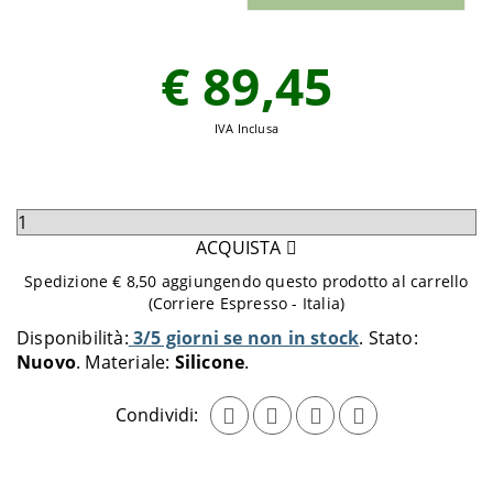
€ 89,45
IVA Inclusa
Seleziona
quantità
ACQUISTA
da
Spedizione € 8,50 aggiungendo questo prodotto al carrello
aggiungere
(Corriere Espresso - Italia)
al
Disponibilità:
3/5 giorni se non in stock
Stato:
carrello
Nuovo
Materiale:
Silicone
Condividi: