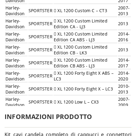
Davidson
2017
Harley-
2007-
SPORTSTER
XL 1200 Custom C – CT3
Davidson
2013
Harley-
XL 1200 Custom Limited
SPORTSTER
2013
Davidson
Edition CA - LJ3
Harley-
XL 1200 Custom Limited
2014-
SPORTSTER
Davidson
Edition CA ABS - LJ3
2016
Harley-
XL 1200 Custom Limited
SPORTSTER
2013
Davidson
Edition CB - LK3
Harley-
XL 1200 Custom Limited
2014-
SPORTSTER
Davidson
Edition CB ABS - LJ3
2017
Harley-
XL 1200 Forty Eight X ABS –
2014-
SPORTSTER
Davidson
LC3
2020
Harley-
2010-
SPORTSTER
XL 1200 Forty Eight X – LC3
Davidson
2013
Harley-
2007-
SPORTSTER
XL 1200 Low L – CX3
Davidson
2009
Harley-
2008-
SPORTSTER
XL 1200 Nightster N – CZ3
INFORMAZIONI PRODOTTO
Davidson
2012
Harley-
XL 1200 Roadster CX ABS –
2016-
SPORTSTER
Davidson
LM3
2017
Kit cavi candela completo di cappucci e connettori