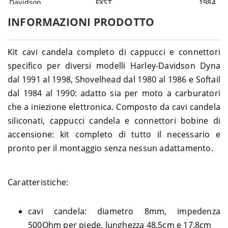
Davidson
FXST
1984
Harley-
1980-
SHOVELHEAD
1340 Sturgis FXB – FXB
INFORMAZIONI PRODOTTO
Davidson
1982
Harley-
1987-
SOFTAIL
1340 Custom FXSTC – BKL
Davidson
1990
Kit cavi candela completo di cappucci e connettori
Harley-
1984-
SOFTAIL
1340 FXST – BHL
specifico per diversi modelli Harley-Davidson Dyna
Davidson
1991
dal 1991 al 1998, Shovelhead dal 1980 al 1986 e Softail
Harley-
1987-
SOFTAIL
1340 Heritage FLST – BJL
Davidson
1990
dal 1984 al 1990: adatto sia per moto a carburatori
che a iniezione elettronica. Composto da cavi candela
siliconati, cappucci candela e connettori bobine di
accensione: kit completo di tutto il necessario e
pronto per il montaggio senza nessun adattamento.
Caratteristiche:
cavi candela: diametro 8mm, impedenza
500Ohm per piede, lunghezza 48.5cm e 17.8cm