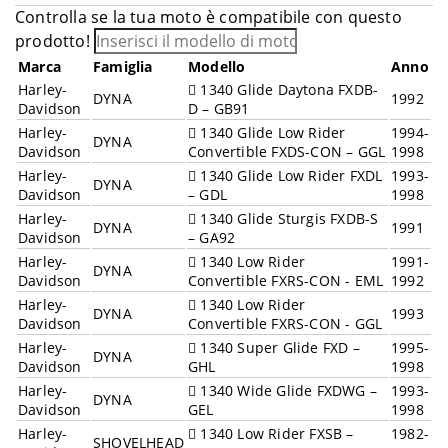
Controlla se la tua moto è compatibile con questo
prodotto!
Marca
Famiglia
Modello
Anno
Harley-
1340 Glide Daytona FXDB-
DYNA
1992
Davidson
D – GB91
Harley-
1340 Glide Low Rider
1994-
DYNA
Davidson
Convertible FXDS-CON – GGL
1998
Harley-
1340 Glide Low Rider FXDL
1993-
DYNA
Davidson
– GDL
1998
Harley-
1340 Glide Sturgis FXDB-S
DYNA
1991
Davidson
– GA92
Harley-
1340 Low Rider
1991-
DYNA
Davidson
Convertible FXRS-CON - EML
1992
Harley-
1340 Low Rider
DYNA
1993
Davidson
Convertible FXRS-CON - GGL
Harley-
1340 Super Glide FXD –
1995-
DYNA
Davidson
GHL
1998
Harley-
1340 Wide Glide FXDWG –
1993-
DYNA
Davidson
GEL
1998
Harley-
1340 Low Rider FXSB –
1982-
SHOVELHEAD