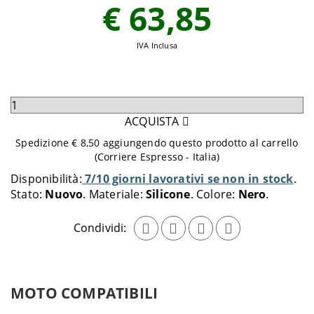
€ 63,85
IVA Inclusa
Seleziona
quantità
ACQUISTA
da
Spedizione € 8,50 aggiungendo questo prodotto al carrello
aggiungere
(Corriere Espresso - Italia)
al
Disponibilità:
7/10 giorni lavorativi se non in stock
carrello
Stato:
Nuovo
Materiale:
Silicone
Colore:
Nero
Condividi:
MOTO COMPATIBILI