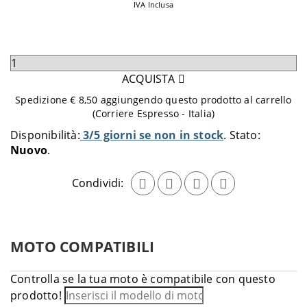
IVA Inclusa
Seleziona
quantità
ACQUISTA
da
Spedizione € 8,50 aggiungendo questo prodotto al carrello
aggiungere
(Corriere Espresso - Italia)
al
Disponibilità:
3/5 giorni se non in stock
Stato:
carrello
Nuovo
Condividi:
MOTO COMPATIBILI
Controlla se la tua moto è compatibile con questo
prodotto!