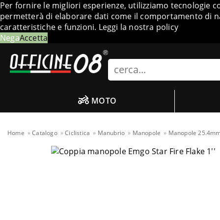
Per fornire le migliori esperienze, utilizziamo tecnologie 
permetterà di elaborare dati come il comportamento di nav
caratteristiche e funzioni.
Leggi la nostra policy
Nega
Accetta
Search
MOTO
Home
Catalogo
Ciclistica
Manubrio
Manopole
Manopole 25.4m