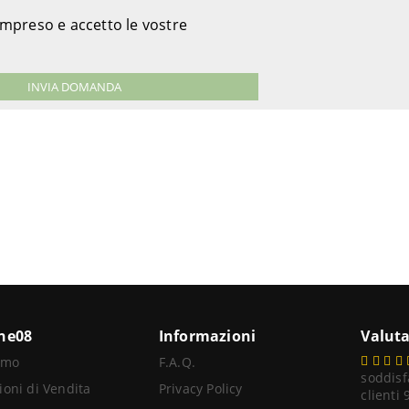
ompreso e accetto le vostre
ine08
Informazioni
Valuta
amo
F.A.Q.
soddisf
ioni di Vendita
Privacy Policy
clienti