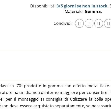
al
Disponibilità:
3/5 giorni se non in stock
carrello
Materiale:
Gomma
Condividi:
assico '70: prodotte in gomma con effetto metal flake. D
leratore ha un diametro interno maggiore per consentire l'
 per il montaggio si consiglia di utilizzare la colla s
dson deve essere acquistato separatamente, se necessari