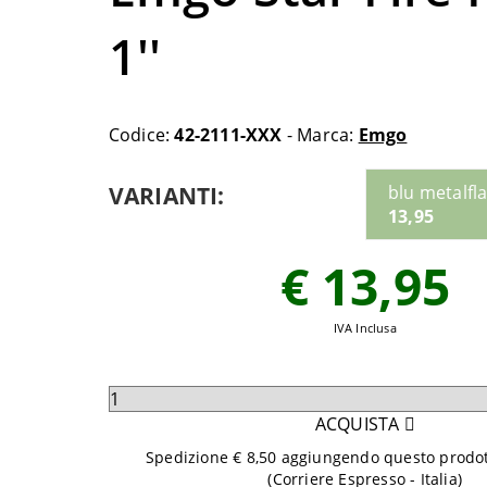
1''
Codice:
42-2111-XXX
- Marca:
Emgo
VARIANTI:
blu metalfl
13,95
€ 13,95
IVA Inclusa
Seleziona
quantità
ACQUISTA
da
Spedizione € 8,50 aggiungendo questo prodott
aggiungere
(Corriere Espresso - Italia)