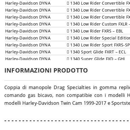
Harley-Davidson
DYNA
1340 Low Rider Convertible 
Harley-Davidson
DYNA
1340 Low Rider Convertible 
Harley-Davidson
DYNA
1340 Low Rider Convertible 
Harley-Davidson
DYNA
1340 Low Rider Custom FXLR –
Harley-Davidson
DYNA
1340 Low Rider FXRS – EBL
Harley-Davidson
DYNA
1340 Low Rider Special Editio
Harley-Davidson
DYNA
1340 Low Rider Sport FXRS-SP
Harley-Davidson
DYNA
1340 Sport Glide FXRT – ECL
Harley-Davidson
DYNA
1340 Super Glide FXD – GHL
Harley-Davidson
DYNA
1340 Super Glide FXR – EAL
INFORMAZIONI PRODOTTO
Harley-Davidson
DYNA
1340 Wide Glide FXDWG – GE
Harley-Davidson
DYNA
1340 Wide Glide FXWG
Harley-Davidson
DYNA
1450 i.e. Springer FXSTSI – BZ
Coppia di manopole Drag Specialties in gomma repli
Harley-Davidson
DYNA
1450 i.e. Standard FXSTI – BV
comando gas bicavo, non compatibie con i modelli Hal
Harley-Davidson
DYNA
1450 i.e. Street Bob FXDBI – G
modelli Harley-Davidson Twin Cam 1999-2017 e Sportste
Harley-Davidson
DYNA
1450 i.e. Super Glide Custom 
Harley-Davidson
DYNA
1450 i.e. Super Glide Custom
- - - - - - - - - - - - - - - - - - - - - - - - - - - - - - - - - - -
Harley-Davidson
DYNA
1450 i.e. Super Glide FXDI –
Harley-Davidson
DYNA
1450 i.e. Super Glide Sport F