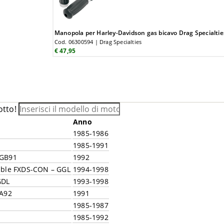
Manopola per Harley-Davidson gas bicavo Drag Specialtie
Cod. 06300594 | Drag Specialties
€ 47,95
otto!
Anno
1985-1986
1985-1991
 GB91
1992
ible FXDS-CON – GGL
1994-1998
GDL
1993-1998
GA92
1991
1985-1987
1985-1992