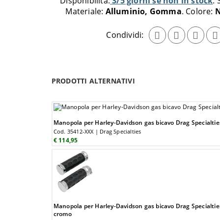
Disponibilità:
3/5 giorni se non in stock
carrello
Materiale:
Alluminio, Gomma
Colore:
N
Condividi:
PRODOTTI ALTERNATIVI
Manopola per Harley-Davidson gas bicavo Drag Specialtie
Cod. 35412-XXX | Drag Specialties
€ 114,95
Manopola per Harley-Davidson gas bicavo Drag Specialti
cromo