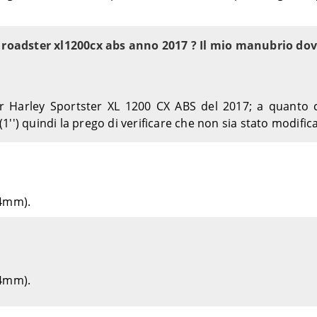
2013-2017
GXM
2014-2017
DC ABS – GVM
2014
oadster xl1200cx abs anno 2017 ? Il mio manubrio dov
ZM
2012-2016
– GPM
2013-2017
1977-1978
1978-1984
arley Sportster XL 1200 CX ABS del 2017; a quanto ci 
1972-1985
') quindi la prego di verificare che non sia stato modifica
1972-1985
1977-1978
1983-1985
1983-1984
,4mm).
DX – HHZ
2007
2006-2007
2006-2007
2002-2006
2002-2006
,4mm).
2007
2004-2005