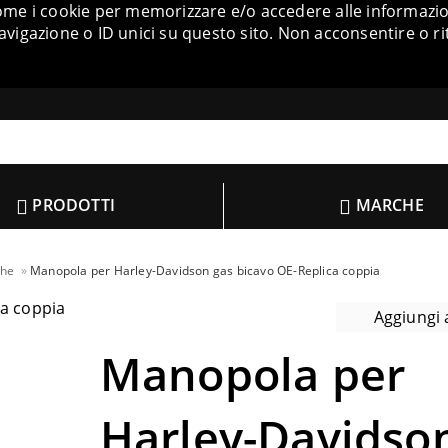
come i cookie per memorizzare e/o accedere alle informazion
igazione o ID unici su questo sito. Non acconsentire o ri
PRODOTTI
MARCHE
che
Manopola per Harley-Davidson gas bicavo OE-Replica coppia
Aggiungi a
Manopola per
Harley-Davidso