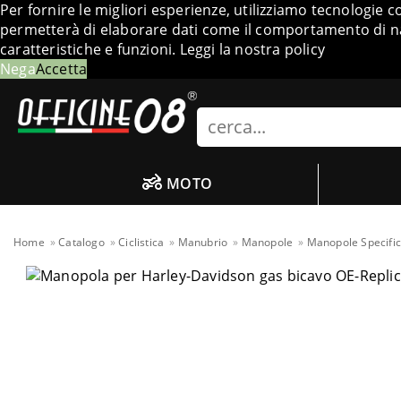
Per fornire le migliori esperienze, utilizziamo tecnologie 
permetterà di elaborare dati come il comportamento di nav
caratteristiche e funzioni.
Leggi la nostra policy
Nega
Accetta
Search
MOTO
Home
Catalogo
Ciclistica
Manubrio
Manopole
Manopole Specifi