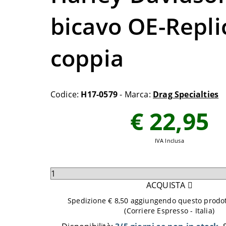
bicavo OE-Repli
coppia
Codice:
H17-0579
- Marca:
Drag Specialties
€ 22,95
IVA Inclusa
Seleziona
quantità
ACQUISTA
da
Spedizione € 8,50 aggiungendo questo prodott
aggiungere
(Corriere Espresso - Italia)
al