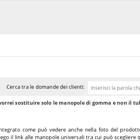
– GP1
2006
– GPW
2004-2005
2000-2003
2000-2003
1999-2003
– GJV
1999-2003
FXDXT – GLV
2001-2003
V
1999-2003
sic FLHTCU – FC4
2007-2010
2012
2008-2011
Cerca tra le domande dei clienti:
GX4
2012-2013
2007-2011
vorrei sostituire solo le manopole di gomma e non il t
C ABS – GV4
2012-2013
C – GV4
2008-2011
– GP4
2012
4
2008-2011
tegrato come può vedere anche nella foto del prodott
sic FLHTCU ABS – FCM
2012-2016
go il link alle manopole universali tra cui può scegliere 