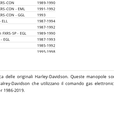
FXRS-CON
1989-1990
FXRS-CON - EML
1991-1992
FXRS-CON - GGL
1993
 ELL
1987-1994
1987-1992
n FXRS-SP - EGL
1989-1990
 - EGL
1987-1993
1985-1992
1995-1998
1987-1994
L
1993-1998
1984-1985
B
2004-2006
ca delle originali Harley-Davidson. Queste manopole s
B
2004-2006
rey-Davidson che utilizzano il comando gas elettronico
X
2006
r 1986-2019.
FXDCI – GV1
2006
 FXDCI – GVW
2005
 GMW
2004-2005
XDXI – GRW
2004-2005