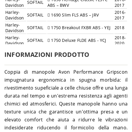
SOFTAIL
Davidson
ABS – BWV
2017
Harley-
2016-
SOFTAIL
1690 Slim FLS ABS – JRV
Davidson
2017
Harley-
SOFTAIL
1750 Breakout FXBR ABS - YEJ
2018
Davidson
Harley-
2018-
SOFTAIL
1750 Deluxe FLDE ABS - YCJ
Davidson
2020
Harley-
2018-
SOFTAIL
1750 Fat Bob FXFB ABS - YKJ
INFORMAZIONI PRODOTTO
Davidson
2020
Harley-
2018-
SOFTAIL
1750 Fat Boy FLFB ABS - YFJ
Davidson
2020
Coppia di manopole Avon Performance Gripscon
Harley-
1750 Heritage Classic FLHC
2018-
SOFTAIL
impugnatura ergonomica in spugna morbida: il
Davidson
ABS - YAJ
2022
rivestimento supeficiale a celle chiuse offre una lunga
Harley-
2018-
SOFTAIL
1750 Low Rider FXLR ABS - YNJ
Davidson
2020
durata nel tempo e un'estrema resistenza agli agenti
Harley-
2018-
chimici ed atmosferici. Queste manopole hanno una
SOFTAIL
1750 Slim FLSL ABS - YDJ
Davidson
2021
texture unica che garantisce un'ottima presa e un
Harley-
1750 Sport Glide FLSB ABS -
2018-
SOFTAIL
elevato comfort che aiuta a ridurre le vibrazioni
Davidson
YMJ
2022
Harley-
2020-
indesiderate riducendo il formicolio della mano.
SOFTAIL
1750 Standard FXST ABS - BVJ
Davidson
2022