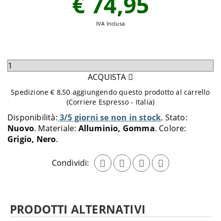
€ 74,95
IVA Inclusa
Seleziona
quantità
ACQUISTA
da
Spedizione € 8,50 aggiungendo questo prodotto al carrello
aggiungere
(Corriere Espresso - Italia)
al
Disponibilità:
3/5 giorni se non in stock
Stato:
carrello
Nuovo
Materiale:
Alluminio, Gomma
Colore:
Grigio, Nero
Condividi:
PRODOTTI ALTERNATIVI