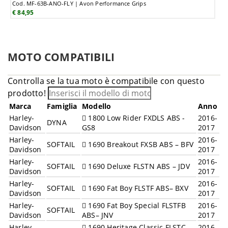
Cod. MF-63B-ANO-FLY | Avon Performance Grips
€ 84,95
MOTO COMPATIBILI
Controlla se la tua moto è compatibile con questo
prodotto!
Marca
Famiglia
Modello
Anno
Harley-
1800 Low Rider FXDLS ABS -
2016-
DYNA
Davidson
GS8
2017
Harley-
2016-
SOFTAIL
1690 Breakout FXSB ABS – BFV
Davidson
2017
Harley-
2016-
SOFTAIL
1690 Deluxe FLSTN ABS – JDV
Davidson
2017
Harley-
2016-
SOFTAIL
1690 Fat Boy FLSTF ABS– BXV
Davidson
2017
Harley-
1690 Fat Boy Special FLSTFB
2016-
SOFTAIL
Davidson
ABS– JNV
2017
Harley-
1690 Heritage Classic FLSTC
2016-