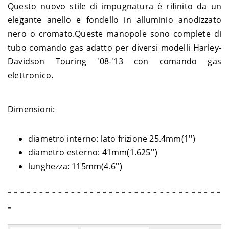
Questo nuovo stile di impugnatura è rifinito da un
Harley-
1750 Street Bob FXBB ABS -
2018-
SOFTAIL
elegante anello e fondello in alluminio anodizzato
Davidson
ST1
2020
nero o cromato.Queste manopole sono complete di
Harley-
1800 Fat Boy Special FLSTFBS
2016-
SOFTAIL
Davidson
ABS - JT9
2017
tubo comando gas adatto per diversi modelli Harley-
Harley-
1800 Low Rider FXDLS ABS -
2020-
Davidson Touring '08-'13 con comando gas
SOFTAIL
Davidson
GS8
2021
elettronico.
Harley-
2016-
SOFTAIL
1800 Slim FLSS ABS - JS9
Davidson
2017
Harley-
1868 Breakout FXBRS ABS -
2018-
SOFTAIL
Dimensioni:
Davidson
YHK
2022
Harley-
2018-
SOFTAIL
1868 Fat Bob FXFBS ABS - YLK
Davidson
2022
diametro interno: lato frizione 25.4mm(1'')
Harley-
2018-
SOFTAIL
1868 Fat Boy FLFBS ABS - YGK
diametro esterno: 41mm(1.625'')
Davidson
2022
lunghezza: 115mm(4.6'')
Harley-
1868 Heritage Classic FLHCS
2018-
SOFTAIL
Davidson
ABS - YBK
2022
Harley-
1868 Low Rider FXLRS ABS -
2020-
- - - - - - - - - - - - - - - - - - - - - - - - - - - - - - - - - -
SOFTAIL
Davidson
YWK
2022
-
Harley-
1868 Street Bob FXBBS ABS -
2021-
SOFTAIL
Davidson
YYK
2022