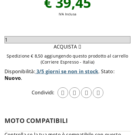
€ 39,45
IVA Inclusa
Seleziona
quantità
ACQUISTA
da
Spedizione € 8,50 aggiungendo questo prodotto al carrello
aggiungere
(Corriere Espresso - Italia)
al
Disponibilità:
3/5 giorni se non in stock
Stato:
carrello
Nuovo
Condividi:
MOTO COMPATIBILI
Controlla se la tua moto è compatibile con questo