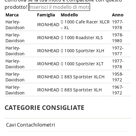
prodotto!
Marca
Famiglia
Modello
Anno
Harley-
1000 Cafe Racer XLCR
1977-
IRONHEAD
Davidson
– XL
1978
Harley-
1978-
IRONHEAD
1000 Roadster XLS
Davidson
1980
Harley-
1972-
IRONHEAD
1000 Sportster XLH
Davidson
1977
Harley-
1977-
IRONHEAD
1000 Sportster XLT
Davidson
1978
Harley-
1958-
IRONHEAD
883 Sportster XLCH
Davidson
1972
Harley-
1967-
IRONHEAD
883 Sportster XLH
Davidson
1972
CATEGORIE CONSIGLIATE
Cavi Contachilometri