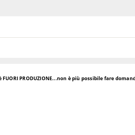
1998-1999
1996-1997
1996-1997
1998-1999
1986-1987
1988-1995
1988-1992
1988-1999
1987-1998
C – DJL
1987-1998
LHR – FDL
1994-1998
è FUORI PRODUZIONE...non è più possibile fare doman
 FAL
1988-1993
HT – DDL
1996-1998
c FLHTCU – DPL
1989-1997
LHTCI – FFR
1996-1998
g FLHRI - FBR
1996-1997
g FLHRI - FSR
1998
assic FLHTCUI – FCR
1996-1998