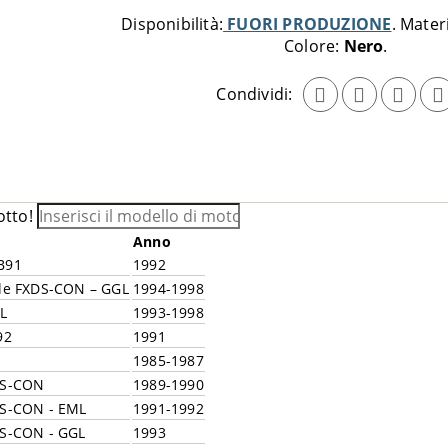
Disponibilità:
FUORI PRODUZIONE
Mater
Colore:
Nero
Condividi:
otto!
Anno
B91
1992
ble FXDS-CON – GGL
1994-1998
DL
1993-1998
92
1991
1985-1987
RS-CON
1989-1990
RS-CON - EML
1991-1992
RS-CON - GGL
1993