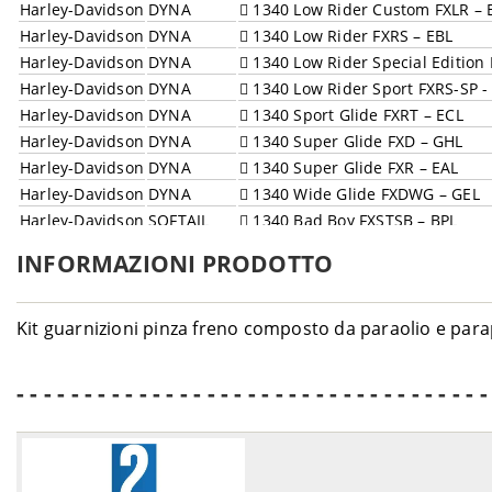
Harley-Davidson
DYNA
1340 Low Rider Custom FXLR – 
Harley-Davidson
DYNA
1340 Low Rider FXRS – EBL
Harley-Davidson
DYNA
1340 Low Rider Special Edition 
Harley-Davidson
DYNA
1340 Low Rider Sport FXRS-SP -
Harley-Davidson
DYNA
1340 Sport Glide FXRT – ECL
Harley-Davidson
DYNA
1340 Super Glide FXD – GHL
Harley-Davidson
DYNA
1340 Super Glide FXR – EAL
Harley-Davidson
DYNA
1340 Wide Glide FXDWG – GEL
Harley-Davidson
SOFTAIL
1340 Bad Boy FXSTSB – BPL
Harley-Davidson
SOFTAIL
1340 Custom FXSTC – BKL
INFORMAZIONI PRODOTTO
Harley-Davidson
SOFTAIL
1340 Fat Boy FLSTF – BML
Harley-Davidson
SOFTAIL
1340 FXST – BHL
Harley-Davidson
SOFTAIL
1340 Heritage Classic FLSTC – B
Kit guarnizioni pinza freno composto da paraolio e para
Harley-Davidson
SOFTAIL
1340 Heritage FLST – BJL
Harley-Davidson
SOFTAIL
1340 Heritage Special FLSTN - 
- - - - - - - - - - - - - - - - - - - - - - - - - - - - - - - - - - -
Harley-Davidson
SOFTAIL
1340 Heritage Springer FLSTS –
Harley-Davidson
SOFTAIL
1340 Night Train FXSTB – BTL
Harley-Davidson
SOFTAIL
1340 Springer FXSTS – BLL
Harley-Davidson
SOFTAIL
1340 Standard FXST – BHL