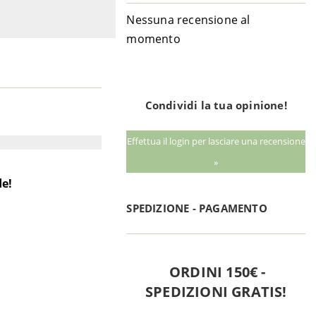
Nessuna recensione al
momento
Condividi la tua opinione!
Effettua il login per lasciare una recensione
»
de!
SPEDIZIONE - PAGAMENTO
ORDINI 150€ -
SPEDIZIONI GRATIS!