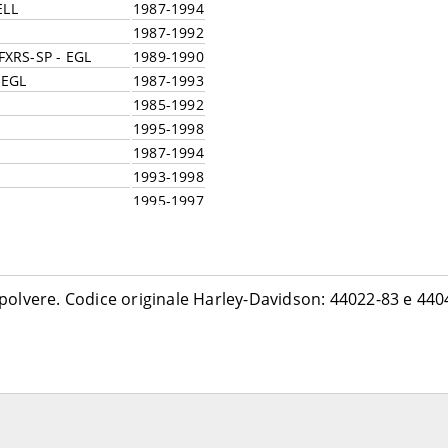
ELL
1987-1994
1987-1992
FXRS-SP - EGL
1989-1990
 EGL
1987-1993
1985-1992
1995-1998
1987-1994
1993-1998
1995-1997
1987-1998
1990-1999
1984-1991
JL
1988-1999
polvere. Codice originale Harley-Davidson: 44022-83 e 440
1987-1990
BNL
1993-1996
 BRL
1997-1999
1998-1999
1988-1999
1999