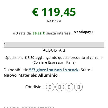
€ 119,45
IVA Inclusa
39,82 €
Seleziona
quantità
ACQUISTA
da
Spedizione € 8,50 aggiungendo questo prodotto al carrello
aggiungere
(Corriere Espresso - Italia)
al
Disponibilità:
5/7 giorni se non in stock
Stato:
carrello
Nuovo
Materiale:
Alluminio
Condividi: