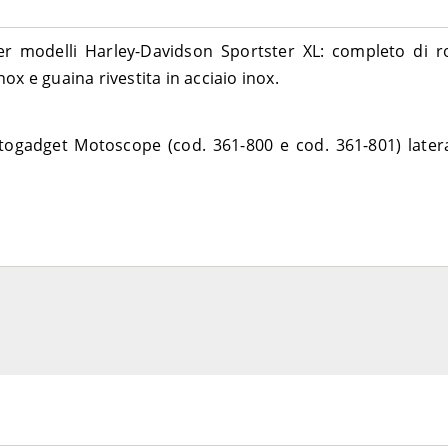
2014-2017
1998-2004
2004-2006
modelli Harley-Davidson Sportster XL: completo di ron
2007-2009
nox e guaina rivestita in acciaio inox.
2005-2006
2007-2010
ogadget Motoscope (cod. 361-800 e cod. 361-801) later
2009-2013
2014-2015
2005-2006
2007-2010
2002-2003
2007-2013
2014-2015
 CKM
2006
2011-2013
2014-2017