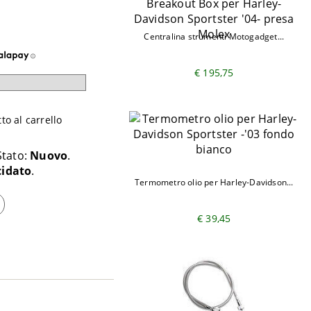
Centralina strumenti Motogadget...
€ 195,75
o al carrello
Stato:
Nuovo
cidato
Termometro olio per Harley-Davidson...
€ 39,45