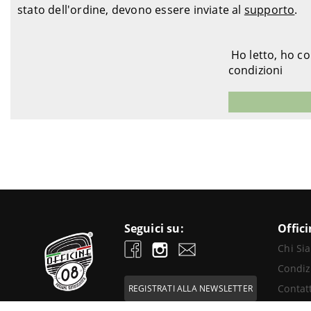
stato dell'ordine, devono essere inviate al
supporto
.
Ho letto, ho c
condizioni
Seguici su:
Offic
Chi Si
Condiz
Contatt
REGISTRATI ALLA NEWSLETTER
Passione Motociclistica
Rivend