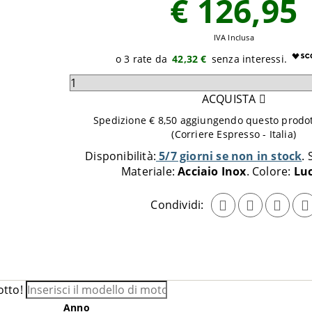
€ 126,95
IVA Inclusa
42,32 €
Seleziona
quantità
ACQUISTA
da
Spedizione € 8,50 aggiungendo questo prodott
aggiungere
(Corriere Espresso - Italia)
al
Disponibilità:
5/7 giorni se non in stock
carrello
Materiale:
Acciaio Inox
Colore:
Lu
Condividi:
otto!
Anno