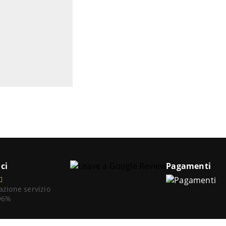
ci
Pagamenti
azione servizio
 96%