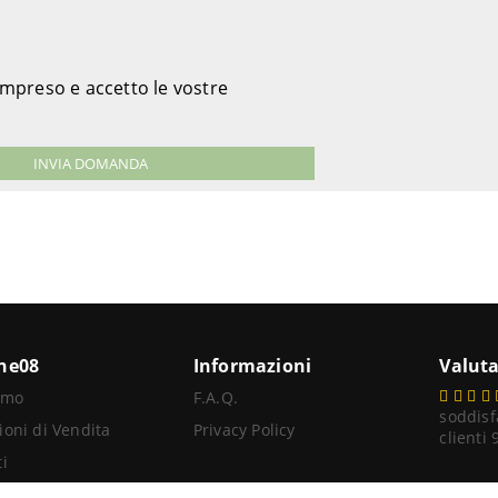
ompreso e accetto le vostre
ine08
Informazioni
Valuta
amo
F.A.Q.
soddisf
ioni di Vendita
Privacy Policy
clienti
i
itore