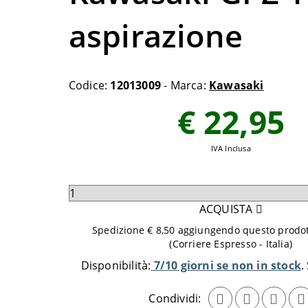
aspirazione
Codice:
12013009
- Marca:
Kawasaki
€ 22,95
IVA Inclusa
Seleziona
quantità
ACQUISTA
da
Spedizione € 8,50 aggiungendo questo prodott
aggiungere
(Corriere Espresso - Italia)
al
Disponibilità:
7/10 giorni se non in stock
carrello
Condividi: