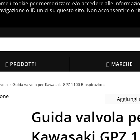
come i cookie per memorizzare e/o accedere alle informazion
igazione o ID unici su questo sito. Non acconsentire o ri
PRODOTTI
MARCHE
lvola
Guida valvola per Kawasaki GPZ 1100 B aspirazione
Aggiungi a
Guida valvola p
Kawasaki GPZ 1