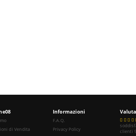
ine08
Informazioni
Valuta
amo
F.A.Q.
soddisf
ioni di Vendita
Privacy Policy
clienti