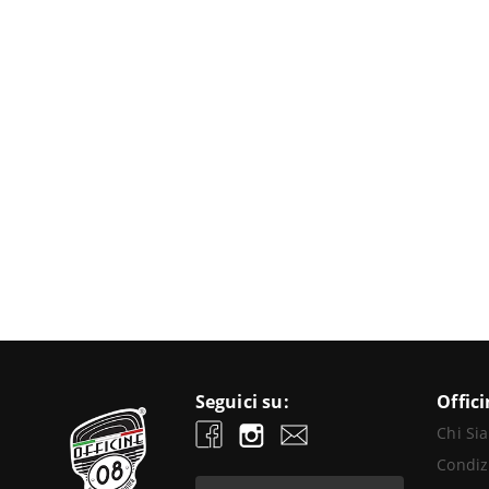
Seguici su:
Offic
Chi Si
Condiz