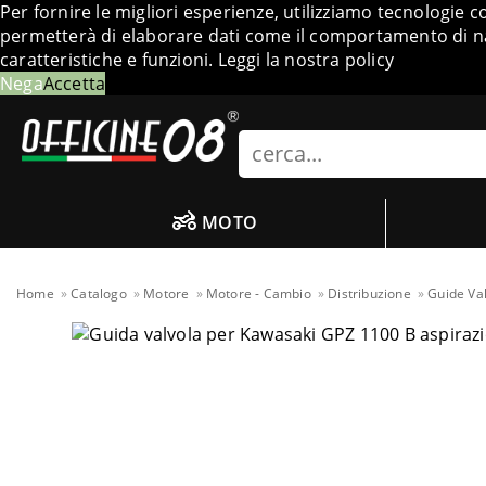
Per fornire le migliori esperienze, utilizziamo tecnologie 
permetterà di elaborare dati come il comportamento di nav
caratteristiche e funzioni.
Leggi la nostra policy
Nega
Accetta
Search
MOTO
Home
Catalogo
Motore
Motore - Cambio
Distribuzione
Guide Va