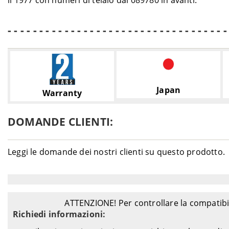
il 1977 con numeri di telaio dal 089780 in avanti.
- - - - - - - - - - - - - - - - - - - - - - - - - - - - - - - - - - -
Japan
Warranty
DOMANDE CLIENTI:
Leggi le domande dei nostri clienti su questo prodotto.
ATTENZIONE! Per controllare la compatibil
Richiedi informazioni: