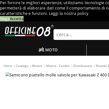
Per fornire le migliori esperienze, utilizziamo tecnologie 
permetterà di elaborare dati come il comportamento di nav
caratteristiche e funzioni.
Leggi la nostra policy
Nega
Accetta
Search
MOTO
Home
Catalogo
Motore
Motore - Cambio
Distribuzione
Ricambi V