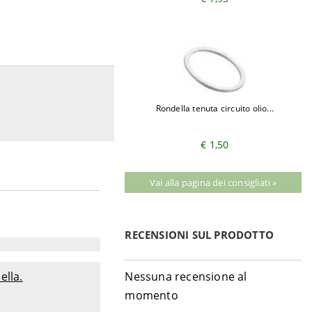
Ron­della tenuta cir­cuito o­lio...
€ 1,50
Vai alla pagina dei consigliati »
RECENSIONI SUL PRODOTTO
ella.
Nessuna recensione al
momento