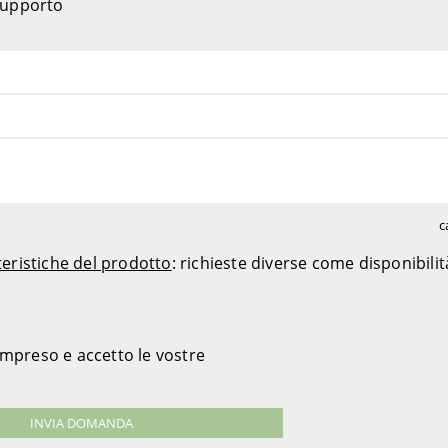
 supporto
c
teristiche del prodotto
: richieste diverse come disponibili
ompreso e accetto le vostre