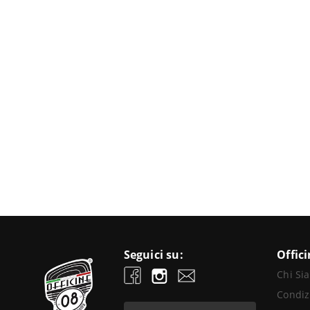
Seguici su:
Offic
Chi Si
Condiz