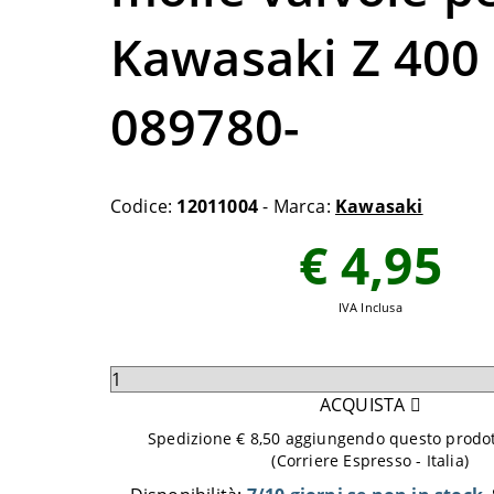
Kawasaki Z 400
089780-
Codice:
12011004
- Marca:
Kawasaki
€ 4,95
IVA Inclusa
Seleziona
quantità
ACQUISTA
da
Spedizione € 8,50 aggiungendo questo prodott
aggiungere
(Corriere Espresso - Italia)
al