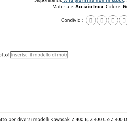
Disponibilità:
7/10 giorni se non in stock
carrello
Materiale:
Acciaio Inox
Colore:
G
Condividi:
otto!
to per diversi modelli Kawasaki Z 400 B, Z 400 C e Z 400 D 