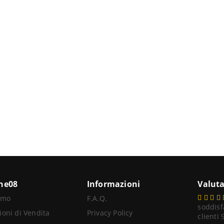
ine08
Informazioni
Valuta
amo
F.A.Q.
soddisf
ioni di Vendita
Privacy Policy
clienti