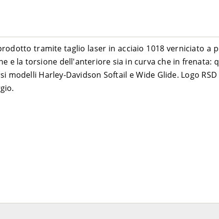
2012-2017
2012-2017
JNV
2012-2017
– BWV
2014-2017
prodotto tramite taglio laser in acciaio 1018 verniciato a
V
2012-2013
ne e la torsione dell'anteriore sia in curva che in frenata: 
2012-2017
rsi modelli Harley-Davidson Softail e Wide Glide. Logo RSD
gio.