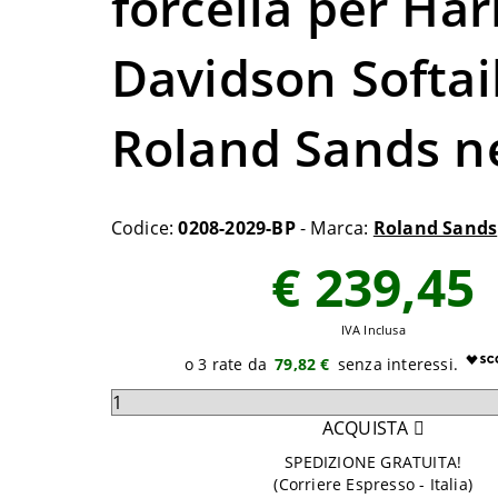
forcella per Har
Davidson Softai
Roland Sands n
Codice:
0208-2029-BP
- Marca:
Roland Sands
€ 239,45
IVA Inclusa
79,82 €
Seleziona
quantità
ACQUISTA
da
SPEDIZIONE GRATUITA!
aggiungere
(Corriere Espresso - Italia)