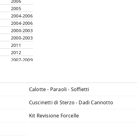
2006
2005
2004-2006
2004-2006
2000-2003
2000-2003
2011
2012
2007-2009
2007-2008
2011
2011
Calotte - Paraoli - Soffietti
2007-2010
 JN5
2011
Cuscinetti di Sterzo - Dadi Cannotto
2010
– BW5
2011
Kit Revisione Forcelle
5
2007-2010
2007-2009
2013-2017