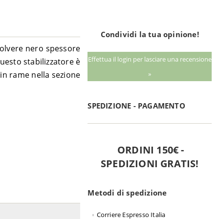
Condividi la tua opinione!
 polvere nero spessore
Effettua il login per lasciare una recensione
questo stabilizzatore è
 in rame nella sezione
»
SPEDIZIONE - PAGAMENTO
ORDINI 150€ -
SPEDIZIONI GRATIS!
Metodi di spedizione
Corriere Espresso Italia