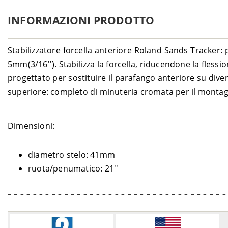
Harley-Davidson
SOFTAIL
1690 Deluxe FLSTN ABS – JDV
INFORMAZIONI PRODOTTO
Harley-Davidson
SOFTAIL
1690 Fat Boy FLSTF ABS– BXV
Harley-Davidson
SOFTAIL
1690 Fat Boy Special FLSTFB ABS– 
Harley-Davidson
SOFTAIL
1690 Heritage Classic FLSTC ABS 
Stabilizzatore forcella anteriore Roland Sands Tracker: 
Harley-Davidson
SOFTAIL
1690 Heritage Classic FLSTC – BW
5mm(3/16''). Stabilizza la forcella, riducendone la flessio
Harley-Davidson
SOFTAIL
1690 Slim FLS ABS – JRV
progettato per sostituire il parafango anteriore su dive
superiore: completo di minuteria cromata per il montag
Dimensioni:
diametro stelo: 41mm
ruota/penumatico: 21''
- - - - - - - - - - - - - - - - - - - - - - - - - - - - - - - - - - -