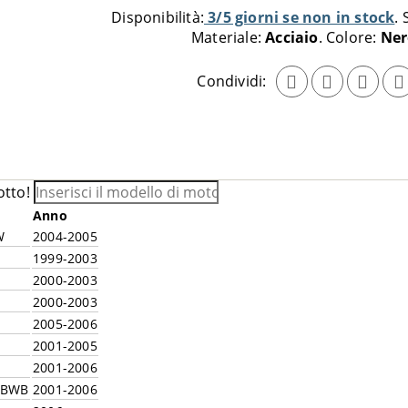
al
Disponibilità:
3/5 giorni se non in stock
carrello
Materiale:
Acciaio
Colore:
Ner
Condividi:
otto!
Anno
W
2004-2005
1999-2003
2000-2003
2000-2003
2005-2006
2001-2005
2001-2006
– BWB
2001-2006