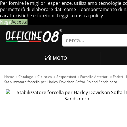
Per fornire le migliori esperienze, utilizziamo tecnologie 
permetterà di elaborare dati come il comportamento di nav
caratteristiche e funzioni.
Leggi la nostra policy
Nega
Accetta
Search
MOTO
Home
Catalogo
Ciclistica
Sospensioni
Forcelle Anteriori
Foderi - 
Stabilizzatore forcella per Harley-Davidson Softail Roland Sands nero