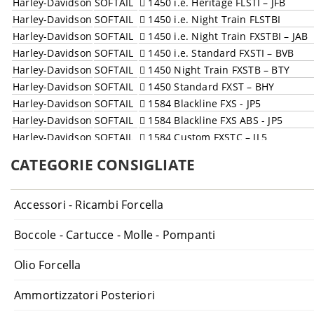
Harley-Davidson
SOFTAIL
1450 i.e. Heritage FLSTI – JFB
Harley-Davidson
SOFTAIL
1450 i.e. Night Train FLSTBI
Harley-Davidson
SOFTAIL
1450 i.e. Night Train FXSTBI – JAB
Harley-Davidson
SOFTAIL
1450 i.e. Standard FXSTI – BVB
Harley-Davidson
SOFTAIL
1450 Night Train FXSTB – BTY
Harley-Davidson
SOFTAIL
1450 Standard FXST – BHY
Harley-Davidson
SOFTAIL
1584 Blackline FXS - JP5
Harley-Davidson
SOFTAIL
1584 Blackline FXS ABS - JP5
Harley-Davidson
SOFTAIL
1584 Custom FXSTC – JL5
Harley-Davidson
SOFTAIL
1584 Deluxe FLSTN - JD5
CATEGORIE CONSIGLIATE
Harley-Davidson
SOFTAIL
1584 Deluxe FLSTN ABS - JD5
Harley-Davidson
SOFTAIL
1584 Fat Boy FLSTF ABS – BX5
Accessori - Ricambi Forcella
Harley-Davidson
SOFTAIL
1584 Fat Boy FLSTF – BX5
Harley-Davidson
SOFTAIL
1584 Fat Boy Special FLSTFB ABS –
Boccole - Cartucce - Molle - Pompanti
Harley-Davidson
SOFTAIL
1584 Fat Boy Special FLSTFB – JN5
Harley-Davidson
SOFTAIL
1584 Heritage Classic FLSTC ABS 
Olio Forcella
Harley-Davidson
SOFTAIL
1584 Heritage Classic FLSTC – BW
Harley-Davidson
SOFTAIL
1584 Night Train FXSTB – JA5
Ammortizzatori Posteriori
Harley-Davidson
SOFTAIL
1690 Breakout FXSB ABS – BFV